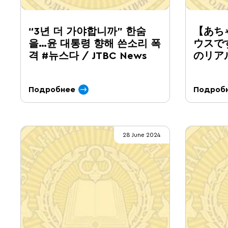
“3년 더 가야합니까” 한숨
【あち
을…윤 대통령 향해 쓴소리 폭
ウスで
격 #뉴스다 / JTBC News
のリア
Подробнее
Подроб
28 June 2024