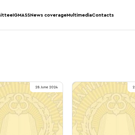
ittee
IGMASS
News coverage
Multimedia
Contacts
28 June 2024
2