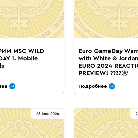
ИМ MSC WILD
Euro GameDay War
AY 1. Mobile
with White & Jordan
ds
EURO 2024 REACTI
PREVIEW! ????
нее
Подробнее
28 June 2024
2