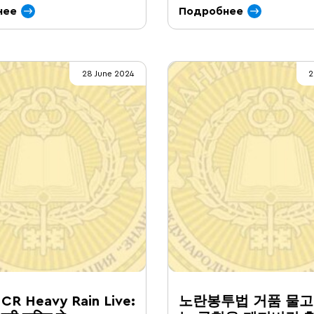
нее
Подробнее
28 June 2024
2
NCR Heavy Rain Live:
노란봉투법 거품 물고