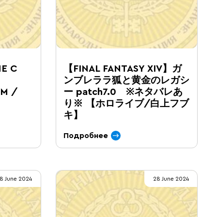
Е С
【FINAL FANTASY XIV】ガ
ンブレララ狐と黄金のレガシ
М /
ー patch7.0 ※ネタバレあ
り※ 【ホロライブ/白上フブ
キ】
Подробнее
8 June 2024
28 June 2024