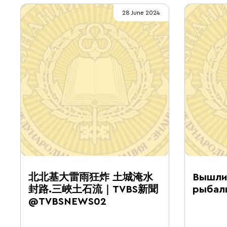
28 June 2024
北北基大雷雨狂炸 土城淹水
Вышли 
封路.三峽土石流｜TVBS新聞
рыбалк
@TVBSNEWS02