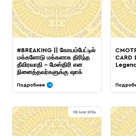
#BREAKING || கோயம்பேட்டில்
СМОТР
மக்களோடு மக்களாக திரிந்த
CARD D
தீவிரவாதி – மேஸ்திரி என
Legen
நினைத்தவர்களுக்கு ஷாக்
Подробнее
Подроб
28 June 2024