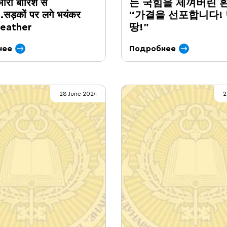
 भारी बारिश से
는 국힘을 제껴버린 
सड़कों पर लगे भयंकर
“가결을 선포합니다!
Weather
땅!”
нее
Подробнее
28 June 2024
2