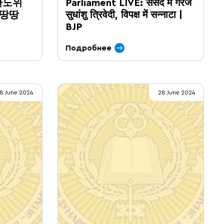
환노위
Parliament LIVE: संसद में गरजे
 땅땅
सुधांशु त्रिवेदी, विपक्ष में सन्नाटा |
BJP
Подробнее
8 June 2024
28 June 2024