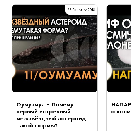
28 February 2018
Оумуамуа – Почему
НАПАР
первый встречный
о кос
межзвёздный астероид
такой формы?