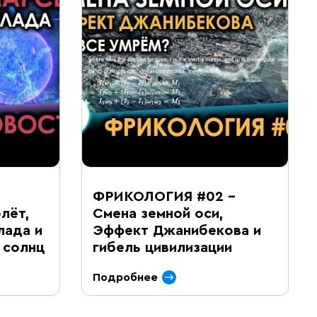
ФРИКОЛОГИЯ #02 –
лёт,
Смена земной оси,
лада и
Эффект Джанибекова и
 солнц
гибель цивилизации
Подробнее