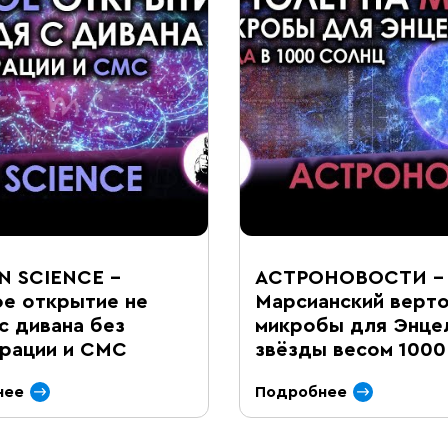
N SCIENCE –
АСТРОНОВОСТИ –
е открытие не
Марсианский верто
с дивана без
микробы для Энце
трации и СМС
звёзды весом 1000
нее
Подробнее