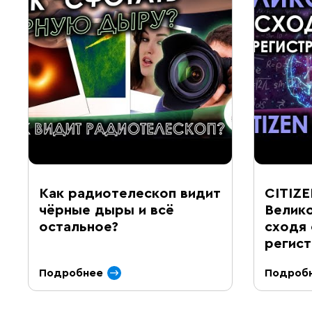
Как радиотелескоп видит
CITIZE
чёрные дыры и всё
Велико
остальное?
сходя 
регис
Подробнее
Подроб