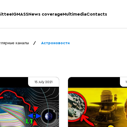
ittee
IGMASS
News coverage
Multimedia
Contacts
улярные каналы
Астроновости
15 July 2021