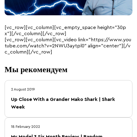
[vc_row][vc_column][vc_empty_space height=”30p
x”][/vc_column][/vc_row]
[vc_row][vc_column][vc_video link=”https://www.you
tube.com/watch?v=2NWU3aytpl0″ align=”center”][/v
c_column][/vc_row]
Мы рекомендуем
2 August 2019
Up Close With a Grander Mako Shark | Shark
Week
18 February 2022
My Model 3 Six Month Review | Random