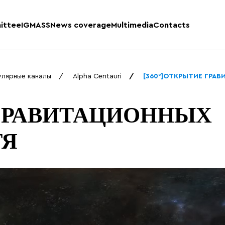
ittee
IGMASS
News coverage
Multimedia
Contacts
улярные каналы
Alpha Centauri
[360°]ОТКРЫТИЕ ГРА
 ГРАВИТАЦИОННЫХ
ТЯ