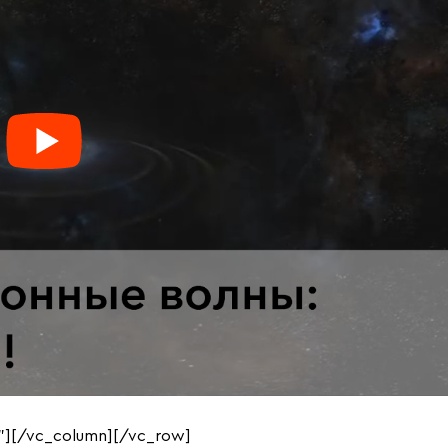
”][/vc_column][/vc_row]