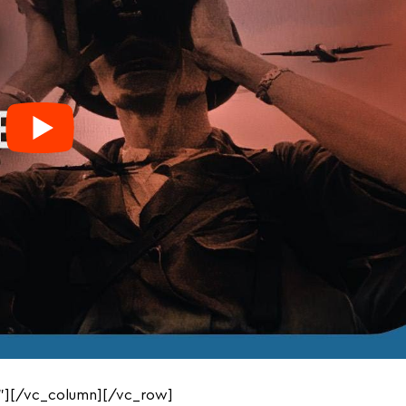
”][/vc_column][/vc_row]