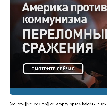
[vc_row][vc_column][vc_empty_space height=”30px