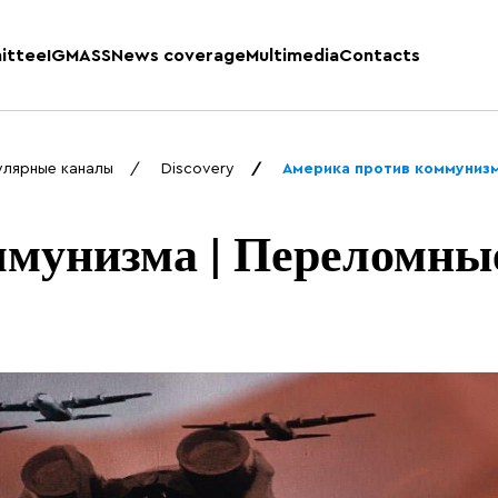
ittee
IGMASS
News coverage
Multimedia
Contacts
улярные каналы
Discovery
Америка против коммунизм
ммунизма | Переломны