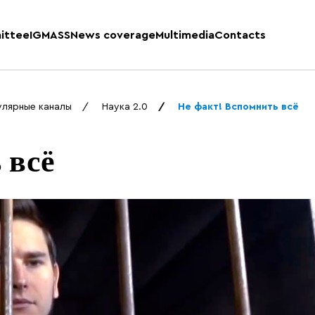
ittee
IGMASS
News coverage
Multimedia
Contacts
улярные каналы
Наука 2.0
Не факт! Вспомнить всё
 всё