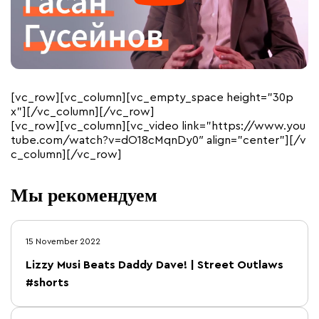
[vc_row][vc_column][vc_empty_space height=”30p
x”][/vc_column][/vc_row]
[vc_row][vc_column][vc_video link=”https://www.you
tube.com/watch?v=dO18cMqnDy0″ align=”center”][/v
c_column][/vc_row]
Мы рекомендуем
15 November 2022
Lizzy Musi Beats Daddy Dave! | Street Outlaws
#shorts