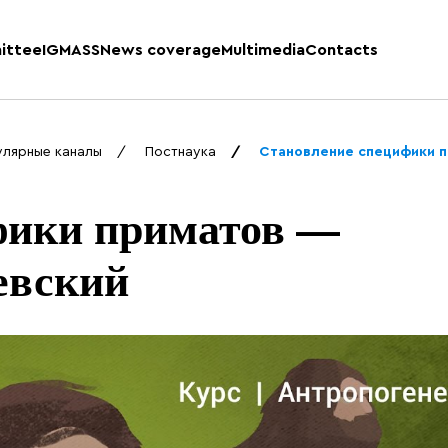
ittee
IGMASS
News coverage
Multimedia
Contacts
улярные каналы
Постнаука
Становление специфики 
фики приматов —
вский