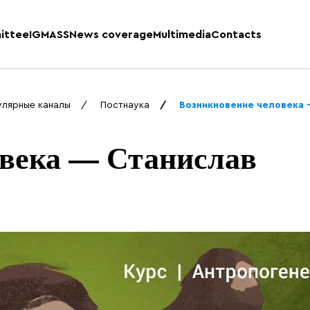
ittee
IGMASS
News coverage
Multimedia
Contacts
улярные каналы
Постнаука
Возникновение человека
овека — Станислав