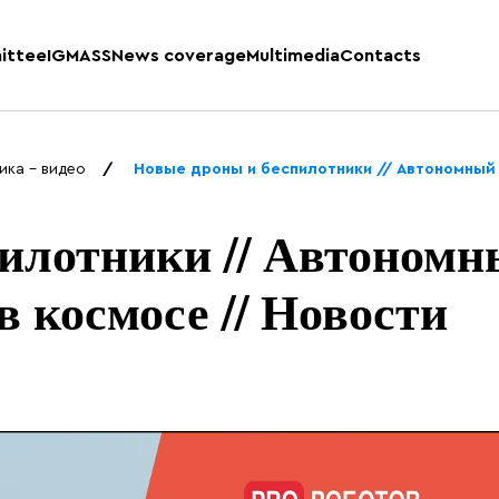
ittee
IGMASS
News coverage
Multimedia
Contacts
ика - видео
Новые дроны и беспилотники // Автономный 
илотники // Автоном
в космосе // Новости