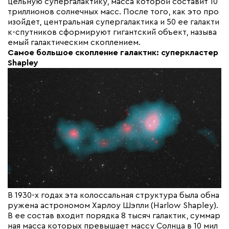
цельную супергалактику, масса которой составит 10
триллионов солнечных масс. После того, как это про
изойдет, центральная супергалактика и 50 ее галакти
к-спутников сформируют гигантский объект, называ
емый галактическим скоплением.
Самое большое скопление галактик: суперкластер
Shapley
В 1930-х годах эта колоссальная структура была обна
ружена астрономом Харлоу Шэпли (Harlow Shapley).
В ее состав входит порядка 8 тысяч галактик, суммар
ная масса которых превышает массу Солнца в 10 мил