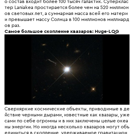
о состав входит более 100 тысяч галактик. Суперклас
тер Laniakea простирается более чем на 520 миллион
ов световых лет, а суммарная масса всей его матери
и превышает массу Солнца в 100 миллионов миллиард
ов раз.
Самое большое скопление квазаров: Huge-LQG
Сверхяркие космические объекты, приводимые в де
йствие черными дырами, известные как квазары, уже
сами по себе огромны и в них заключены целые океа
ны энергии. Но иногда несколько квазаров могут объ
единиться в скопление, удерживаемое гравитацион