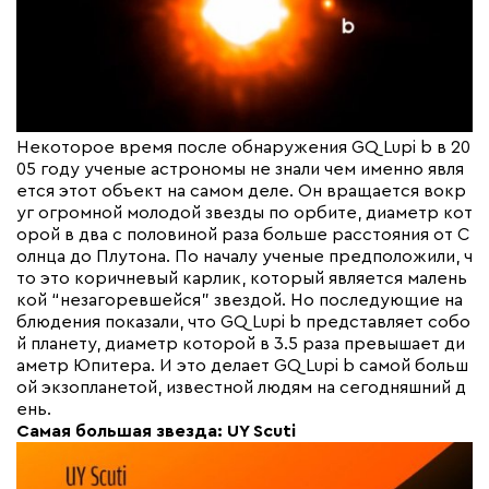
Некоторое время после обнаружения GQ Lupi b в 20
05 году ученые астрономы не знали чем именно явля
ется этот объект на самом деле. Он вращается вокр
уг огромной молодой звезды по орбите, диаметр кот
орой в два с половиной раза больше расстояния от С
олнца до Плутона. По началу ученые предположили, ч
то это коричневый карлик, который является малень
кой “незагоревшейся” звездой. Но последующие на
блюдения показали, что GQ Lupi b представляет собо
й планету, диаметр которой в 3.5 раза превышает ди
аметр Юпитера. И это делает GQ Lupi b самой больш
ой экзопланетой, известной людям на сегодняшний д
ень.
Самая большая звезда: UY Scuti