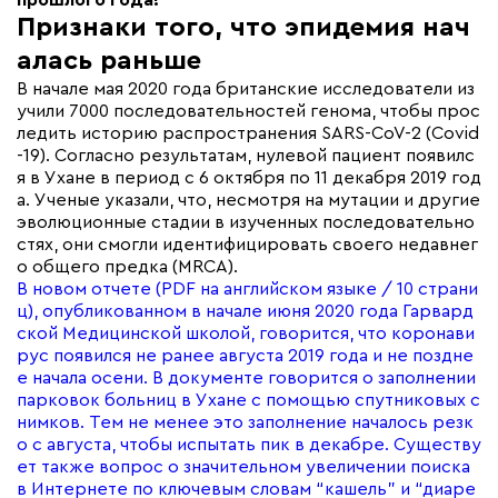
прошлого года!
Признаки того, что эпидемия нач
алась раньше
В начале мая 2020 года британские исследователи из
учили 7000 последовательностей генома, чтобы прос
ледить историю распространения SARS-CoV-2 (Covid
-19). Согласно результатам, нулевой пациент появилс
я в Ухане в период с 6 октября по 11 декабря 2019 год
а. Ученые указали, что, несмотря на мутации и другие
эволюционные стадии в изученных последовательно
стях, они смогли идентифицировать своего недавнег
о общего предка (MRCA).
В новом отчете
(PDF на английском языке / 10 страни
ц), опубликованном в начале июня 2020 года Гарвард
ской Медицинской школой, говорится, что коронави
рус появился не ранее августа 2019 года и не поздне
е начала осени. В документе говорится о заполнении
парковок больниц в Ухане с помощью спутниковых с
нимков. Тем не менее это заполнение началось резк
о с августа, чтобы испытать пик в декабре. Существу
ет также вопрос о значительном увеличении поиска
в Интернете по ключевым словам “кашель” и “диаре