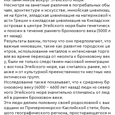
ких памятников вокруг Эгейского моря.
Несмотря на заметные различия в погребальных обы
чаях, архитектуре и искусстве, минойская цивилизац
ия на Крите, элладская цивилизация на материковой ч
асти Греции и кикладская цивилизация на Кикладских
островах в центре Эгейского моря были генетическ
и похожи в течение раннего бронзового века (5000 л
ет назад).
Результаты важны, потому что они предполагают, что
важные инновации, такие как развитие городских це
нтров, использование металлов и интенсивная торго
вля во время перехода от неолита к бронзовому век
у, были не только следствием массовой иммиграции
с востока Эгейского моря, как считалось ранее, но т
акже и от культурной преемственности местных нео
литических групп.
Исследование также показывает, что к среднему бр
онзовому веку (4000 – 4600 лет назад) люди из север
ного Эгейского моря значительно отличались от люд
ей в раннем бронзовом веке.
Эти люди делили половину своей родословной с вых
одцами из Причерноморско-Каспийской степи, боль
шого географического региона, простирающегося м