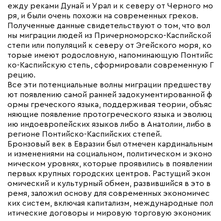
ежду реками Дунай и Урал и к северу от Черного мо
ря, и были очень похожи на современных греков.
Полученные данные свидетельствуют о том, что вол
ны миграции людей из Причерноморско-Каспийской
степи или популяций к северу от Эгейского моря, ко
торые имеют родословную, напоминающую Понтийс
ко-Каспийскую степь, сформировали современную Г
рецию.
Все эти потенциальные волны миграции предшеству
ют появлению самой ранней задокументированной ф
ормы греческого языка, поддерживая теории, объяс
няющие появление протогреческого языка и эволюц
ию индоевропейских языков либо в Анатолии, либо в
регионе Понтийско-Каспийских степей.
Бронзовый век в Евразии был отмечен кардинальным
и изменениями на социальном, политическом и эконо
мическом уровнях, которые проявились в появлении
первых крупных городских центров. Растущий экон
омический и культурный обмен, развившийся в это в
ремя, заложил основу для современных экономичес
ких систем, включая капитализм, международные пол
итические договоры и мировую торговую экономик