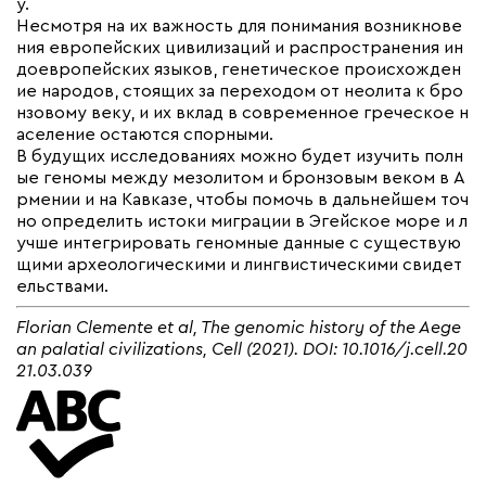
у.
Несмотря на их важность для понимания возникнове
ния европейских цивилизаций и распространения ин
доевропейских языков, генетическое происхожден
ие народов, стоящих за переходом от неолита к бро
нзовому веку, и их вклад в современное греческое н
аселение остаются спорными.
В будущих исследованиях можно будет изучить полн
ые геномы между мезолитом и бронзовым веком в А
рмении и на Кавказе, чтобы помочь в дальнейшем точ
но определить истоки миграции в Эгейское море и л
учше интегрировать геномные данные с существую
щими археологическими и лингвистическими свидет
ельствами.
Florian Clemente et al, The genomic history of the Aege
an palatial civilizations, Cell (2021). DOI: 10.1016/j.cell.20
21.03.039