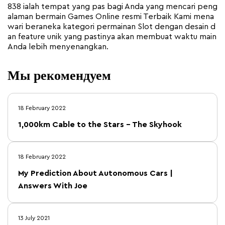
838 ialah tempat yang pas bagi Anda yang mencari peng
alaman bermain Games Online resmi Terbaik Kami mena
wari beraneka kategori permainan Slot dengan desain d
an feature unik yang pastinya akan membuat waktu main
Anda lebih menyenangkan.
Мы рекомендуем
18 February 2022
1,000km Cable to the Stars – The Skyhook
18 February 2022
My Prediction About Autonomous Cars |
Answers With Joe
13 July 2021