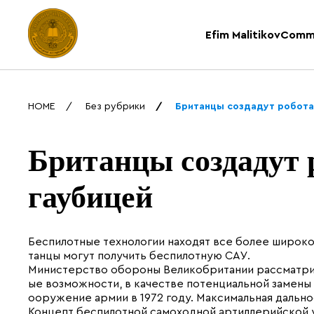
Efim Malitikov
Comm
HOME
Без рубрики
Британцы создадут робота
Британцы создадут 
гаубицей
Беспилотные технологии находят все более широкое
танцы могут получить беспилотную САУ.
Министерство обороны Великобритании рассматрив
ые возможности, в качестве потенциальной замены 
ооружение армии в 1972 году. Максимальная дальн
Концепт беспилотной самоходной артиллерийской у