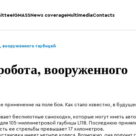
ittee
IGMASS
News coverage
Multimedia
Contacts
, вооруженного гаубицей
робота, вооруженного
 применение на поле боя. Как стало известно, в будуще
ает беспилотные самоходки, которые могут иметь авт
для 105-миллиметровой гаубицы L118. Последнюю приняли
ость ее стрельбы превышает 17 километров.
становки имеет четыре колеса. Возможно, она получит 