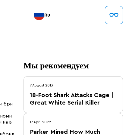
Ru
Мы рекомендуем
7 August 2013
18-Foot Shark Attacks Cage |
Great White Serial Killer
м бри
ономн
 на в
17 April 2022
Parker Mined How Much
гибрид