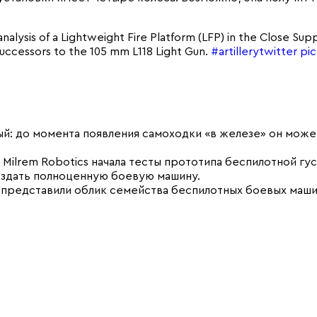
nalysis of a Lightweight Fire Platform (LFP) in the Close Sup
uccessors to the 105 mm L118 Light Gun.
#artillerytwitter
pic
: до момента появления самоходки «в железе» он може
 Milrem Robotics начала тесты прототипа беспилотной гу
создать полноценную боевую машину.
 представили облик семейства беспилотных боевых маши