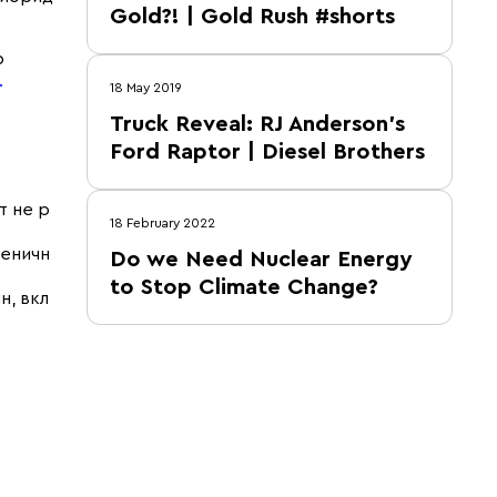
Gold?! | Gold Rush #shorts
p
.
18 May 2019
Truck Reveal: RJ Anderson's
Ford Raptor | Diesel Brothers
т не р
18 February 2022
сеничн
Do we Need Nuclear Energy
to Stop Climate Change?
н, вкл