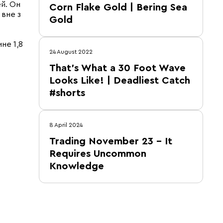
й. Он
Corn Flake Gold | Bering Sea
 вне з
Gold
не 1,8
24 August 2022
That’s What a 30 Foot Wave
Looks Like! | Deadliest Catch
#shorts
8 April 2024
Trading November 23 – It
Requires Uncommon
Knowledge