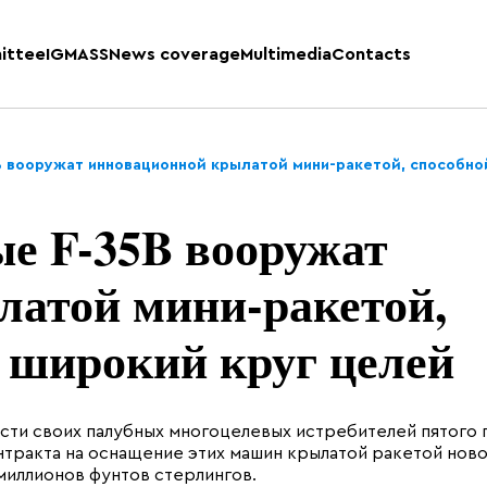
ittee
IGMASS
News coverage
Multimedia
Contacts
B вооружат инновационной крылатой мини-ракетой, способно
е F-35B вооружат
латой мини-ракетой,
 широкий круг целей
ти своих палубных многоцелевых истребителей пятого 
нтракта на оснащение этих машин крылатой ракетой ново
миллионов фунтов стерлингов.