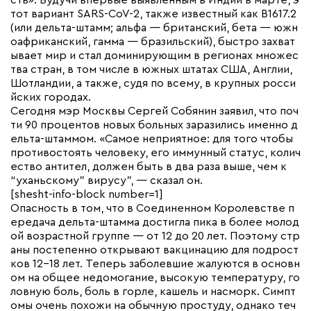
сть». Будучи впервые выявленным в Индии в марте, э
тот вариант SARS-CoV-2, также известный как B1617.2
(или дельта-штамм; альфа — британский, бета — южн
оафриканский, гамма — бразильский), быстро захват
ывает мир и стал доминирующим в регионах множес
тва стран, в том числе в южных штатах США, Англии,
Шотландии, а также, судя по всему, в крупных росси
йских городах.
Сегодня мэр Москвы Сергей Собянин заявил, что поч
ти 90 процентов новых больных заразились именно д
ельта-штаммом. «Самое неприятное: для того чтобы
противостоять человеку, его иммунный статус, колич
ество антител, должен быть в два раза выше, чем к
“уханьскому” вирусу”, — сказал он.
[shesht-info-block number=1]
Опасность в том, что в Соединенном Королевстве п
ередача дельта-штамма достигла пика в более молод
ой возрастной группе — от 12 до 20 лет. Поэтому стр
аны постепенно открывают вакцинацию для подрост
ков 12-18 лет. Теперь заболевшие жалуются в основн
ом на общее недомогание, высокую температуру, го
ловную боль, боль в горле, кашель и насморк. Симпт
омы очень похожи на обычную простуду, однако теч