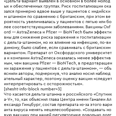
«Дельта-вариант выявлен в основном в более молод
ых и обеспеченных группах. Риск госпитализации ока
зался примерно вдвое выше у пациентов с индийски
м штаммом по сравнению с британским, при этом ве
роятность увеличивалась у пациентов с пятью или бо
лее соответствующими заболеваниями. Вакцины Oxf
ord — AstraZeneca и Pfizer — BioNTech были эффекти
вны для снижения риска заражения и госпитализации
с дельта-штаммом, но их влияние на инфекцию, по-ви
димому, было слабее, если сравнивать с британским
вариантом. Препарат от Оксфордского университет
а и компании AstraZeneca оказалась менее эффектив
ным, чем вакцина Pfizer — BioNTech, в предотвращен
ии заражения у пациентов с дельта-штаммом», — объ
яснили авторы, подчеркнув, что анализ носил наблюд
ательный характер, поэтому оценку вакцин «следует
интерпретировать с осторожностью».
[shesht-info-block number=3]
Что касается дельта-штамма и российского «Спутник
а-V», то, как объяснил глава Центра имени Гамалеи Ал
ександр Гинцбург, состав препарата из-за этого вари
анта вируса менять нецелесообразно. «Создавать но
вую вакцину при нашей регуляторике довольно долг