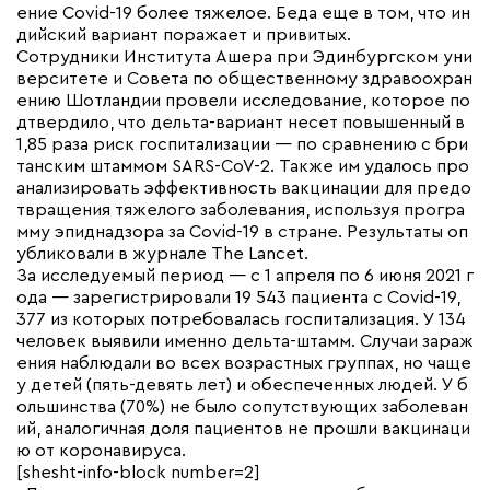
ение Covid-19 более тяжелое. Беда еще в том, что ин
дийский вариант поражает и привитых.
Сотрудники Института Ашера при Эдинбургском уни
верситете и Совета по общественному здравоохран
ению Шотландии провели исследование, которое по
дтвердило, что дельта-вариант несет повышенный в
1,85 раза риск госпитализации — по сравнению с бри
танским штаммом SARS-CoV-2. Также им удалось про
анализировать эффективность вакцинации для предо
твращения тяжелого заболевания, используя програ
мму эпиднадзора за Covid-19 в стране. Результаты оп
убликовали в журнале The Lancet.
За исследуемый период — с 1 апреля по 6 июня 2021 г
ода — зарегистрировали 19 543 пациента с Covid-19,
377 из которых потребовалась госпитализация. У 134
человек выявили именно дельта-штамм. Случаи зараж
ения наблюдали во всех возрастных группах, но чаще
у детей (пять-девять лет) и обеспеченных людей. У б
ольшинства (70%) не было сопутствующих заболеван
ий, аналогичная доля пациентов не прошли вакцинаци
ю от коронавируса.
[shesht-info-block number=2]