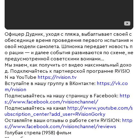
Офицер Дудник, уходя с пляжа, выбалтывает своей с
обеседнице время проведения первого испытания н
овой модели самолета. Шпионка передает новость п
о рации — и далее события развиваются по схеме, не
предусмотренной советскими воинами…
Мы знаем, как получить от видео максимальный дохо
д. Подключайтесь к партнерской программе RVISIO
N на YouTube
https://rvision.tv
Вступайте в нашу группу в ВКонтакте:
https://vk.co
m/rvision
Подписывайтесь на нашу страницу в Facebook:
http
s://www.facebook.com/rvisionchannel/
Подписывайтесь на канал
http://www.youtube.com/s
ubscription_center?add_user=RVisionGorky
Оставляйте ваши отзывы о работе сети RVISION:
http
s://www.facebook.com/rvisionchannel/reviews
Голубая стрела (1958) фильм