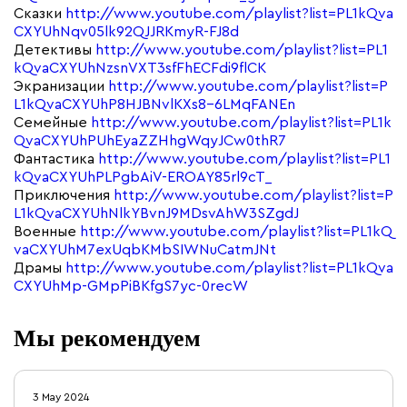
Сказки
http://www.youtube.com/playlist?list=PL1kQva
CXYUhNqv05lk92QJJRKmyR-FJ8d
Детективы
http://www.youtube.com/playlist?list=PL1
kQvaCXYUhNzsnVXT3sfFhECFdi9flCK
Экранизации
http://www.youtube.com/playlist?list=P
L1kQvaCXYUhP8HJBNvlKXs8-6LMqFANEn
Семейные
http://www.youtube.com/playlist?list=PL1k
QvaCXYUhPUhEyaZZHhgWqyJCw0thR7
Фантастика
http://www.youtube.com/playlist?list=PL1
kQvaCXYUhPLPgbAiV-EROAY85rl9cT_
Приключения
http://www.youtube.com/playlist?list=P
L1kQvaCXYUhNlkYBvnJ9MDsvAhW3SZgdJ
Военные
http://www.youtube.com/playlist?list=PL1kQ
vaCXYUhM7exUqbKMbSIWNuCatmJNt
Драмы
http://www.youtube.com/playlist?list=PL1kQva
CXYUhMp-GMpPiBKfgS7yc-0recW
Мы рекомендуем
3 May 2024