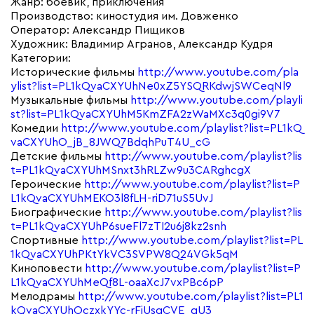
Жанр: боевик, приключения
Производство: киностудия им. Довженко
Оператор: Александр Пищиков
Художник: Владимир Агранов, Александр Кудря
Категории:
Исторические фильмы
http://www.youtube.com/pla
ylist?list=PL1kQvaCXYUhNe0xZ5YSQRKdwjSWCeqNl9
Музыкальные фильмы
http://www.youtube.com/playli
st?list=PL1kQvaCXYUhM5KmZFA2zWaMXc3q0gi9V7
Комедии
http://www.youtube.com/playlist?list=PL1kQ
vaCXYUhO_jB_8JWQ7BdqhPuT4U_cG
Детские фильмы
http://www.youtube.com/playlist?lis
t=PL1kQvaCXYUhMSnxt3hRLZw9u3CARghcgX
Героические
http://www.youtube.com/playlist?list=P
L1kQvaCXYUhMEKO3l8fLH-riD71uS5UvJ
Биографические
http://www.youtube.com/playlist?lis
t=PL1kQvaCXYUhP6sueFl7zTI2u6j8kz2snh
Спортивные
http://www.youtube.com/playlist?list=PL
1kQvaCXYUhPKtYkVC3SVPW8Q24VGk5qM
Киноповести
http://www.youtube.com/playlist?list=P
L1kQvaCXYUhMeQf8L-oaaXcJ7vxPBc6pP
Мелодрамы
http://www.youtube.com/playlist?list=PL1
kQvaCXYUhOczxkYYc-rFjUsqCVE_gU3