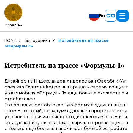
Ru
«Znanie»
HOME
Без рубрики
Истребитель на трассе
«Формулы-1»
Истребитель на трассе «Формулы-1»
Дизайнер из Нидерландов Андриес ван Овербик (An
dries van Overbeeke) решил придать своему концепт
у автомобиля «Формулы-1» еще больше схожести с и
стребителем.
Его болид имеет обтекаемую форму с удлиненным н
осом – который, по задумке, должен прорезать возд
ух, словно горячий нож проходит сквозь масло – и за
крытую кабину пилота, благодаря которой концепт н
е только еще больше напоминает боевой истребите