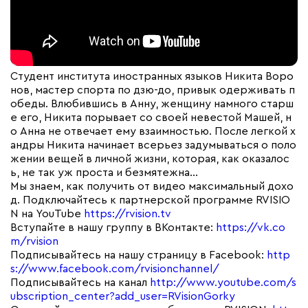
Студент института иностранных языков Никита Воро
нов, мастер спорта по дзю-до, привык одерживать п
обеды. Влюбившись в Анну, женщину намного старш
е его, Никита порывает со своей невестой Машей, н
о Анна не отвечает ему взаимностью. После легкой х
андры Никита начинает всерьез задумываться о поло
жении вещей в личной жизни, которая, как оказалос
ь, не так уж проста и безмятежна…
Мы знаем, как получить от видео максимальный дохо
д. Подключайтесь к партнерской программе RVISIO
N на YouTube
https://rvision.tv
Вступайте в нашу группу в ВКонтакте:
https://vk.co
m/rvision
Подписывайтесь на нашу страницу в Facebook:
http
s://www.facebook.com/rvisionchannel/
Подписывайтесь на канал
http://www.youtube.com/s
ubscription_center?add_user=RVisionGorky