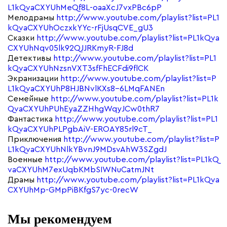
L1kQvaCXYUhMeQf8L-oaaXcJ7vxPBc6pP
Мелодрамы
http://www.youtube.com/playlist?list=PL1
kQvaCXYUhOczxkYYc-rFjUsqCVE_gU3
Сказки
http://www.youtube.com/playlist?list=PL1kQva
CXYUhNqv05lk92QJJRKmyR-FJ8d
Детективы
http://www.youtube.com/playlist?list=PL1
kQvaCXYUhNzsnVXT3sfFhECFdi9flCK
Экранизации
http://www.youtube.com/playlist?list=P
L1kQvaCXYUhP8HJBNvlKXs8-6LMqFANEn
Семейные
http://www.youtube.com/playlist?list=PL1k
QvaCXYUhPUhEyaZZHhgWqyJCw0thR7
Фантастика
http://www.youtube.com/playlist?list=PL1
kQvaCXYUhPLPgbAiV-EROAY85rl9cT_
Приключения
http://www.youtube.com/playlist?list=P
L1kQvaCXYUhNlkYBvnJ9MDsvAhW3SZgdJ
Военные
http://www.youtube.com/playlist?list=PL1kQ
vaCXYUhM7exUqbKMbSIWNuCatmJNt
Драмы
http://www.youtube.com/playlist?list=PL1kQva
CXYUhMp-GMpPiBKfgS7yc-0recW
Мы рекомендуем