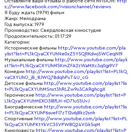
Оставляйте ваши отзывы о работе сети RVISION:
http
s://www.facebook.com/rvisionchannel/reviews
Я буду ждать (1979) фильм
Жанр: Мелодрама
Год выпуска: 1979
Производство: Свердловская киностудия
Продолжительность: 01:17:29
Категории:
Исторические фильмы
http://www.youtube.com/pla
ylist?list=PL1kQvaCXYUhNe0xZ5YSQRKdwjSWCeqNl9
Музыкальные фильмы
http://www.youtube.com/playli
st?list=PL1kQvaCXYUhM5KmZFA2zWaMXc3q0gi9V7
Комедии
http://www.youtube.com/playlist?list=PL1kQ
vaCXYUhO_jB_8JWQ7BdqhPuT4U_cG
Детские фильмы
http://www.youtube.com/playlist?lis
t=PL1kQvaCXYUhMSnxt3hRLZw9u3CARghcgX
Героические
http://www.youtube.com/playlist?list=P
L1kQvaCXYUhMEKO3l8fLH-riD71uS5UvJ
Биографические
http://www.youtube.com/playlist?lis
t=PL1kQvaCXYUhP6sueFl7zTI2u6j8kz2snh
Спортивные
http://www.youtube.com/playlist?list=PL
1kQvaCXYUhPKtYkVC3SVPW8Q24VGk5qM
Киноповести
http://www.youtube.com/playlist?list=P