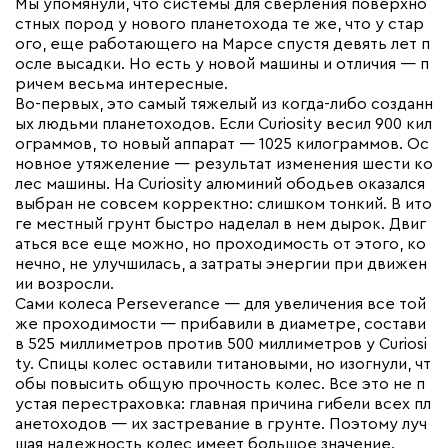
Мы упомянули, что системы для сверления поверхно
стных пород у нового планетохода те же, что у стар
ого, еще работающего на Марсе спустя девять лет п
осле высадки. Но есть у новой машины и отличия — п
ричем весьма интересные.
Во-первых, это самый тяжелый из когда-либо созданн
ых людьми планетоходов. Если Curiosity весил 900 кил
ограммов, то новый аппарат — 1025 килограммов. Ос
новное утяжеление — результат изменения шести ко
лес машины. На Curiosity алюминий ободьев оказался
выбран не совсем корректно: слишком тонкий. В ито
ге местный грунт быстро наделал в нем дырок. Двиг
аться все еще можно, но проходимость от этого, ко
нечно, не улучшилась, а затраты энергии при движен
ии возросли.
Сами колеса Perseverance — для увеличения все той
же проходимости — прибавили в диаметре, состави
в 525 миллиметров против 500 миллиметров у Curiosi
ty. Спицы колес оставили титановыми, но изогнули, чт
обы повысить общую прочность колес. Все это не п
устая перестраховка: главная причина гибели всех пл
анетоходов — их застревание в грунте. Поэтому луч
шая надежность колес имеет большое значение.