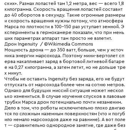
ских». Размах лопастей там 1,2 метра, вес — всего 1,8
килограмма. Скорость вращения лопастей составит
до 40 оборотов в секунду. Такие огромные размеры
и скорость вращения нужны потому, что атмосфера
Марса по плотности в 100-150 раз уступает земной. Э
ксперименты в гермокамере показали, что при мень
ших параметрах аппарат там просто не взлетит.
Дрон Ingenuity / ©Wikimedia Commons
Мощность дрона — до 350 ватт, больше, чем у источ
ника энергии марсохода. Поэтому мини-вертолет сп
ерва накапливает заряд в бортовой литиевой батаре
е на 0,27 килограмма, а затем летит, но не дольше тре
х минут.
Чтобы не оставить Ingenuity без заряда, его не будут
отпускать от марсохода более чем на сотню метров.
Однако для будущих миссий ситуация может нескол
ько измениться. В случае изучения спусков в лавовые
трубки Марса дрон потенциально почти незаменим.
Дело в том, что роботы исключительно плохо двигаю
тся по сложным наземным поверхностям (что и погуб
ило немало марсоходов даже на равнине). А вот поле
т — сравнительно однородное занятие, где даже без