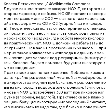
Колеса Perseverance / ©Wikimedia Commons
Другое важное отличие: аппарат MOXIE, которого на
старом марсоходе не было. MOXIE поставит экспери
мент по разложению СО2 — главного газа марсианск
ой атмосферы — на СО и О2 (угарный газ и кислоро
д). Теоретическая польза от эксперимента очевидна:
он покажет, реально ли получать кислород прямо из
марсианского «воздуха», где собственного кислоро
да практически нет. MOXIE должен нарабатывать до
22 граммов О2 в час на протяжении 1230 часов — при
мерно такое количество кислорода в единицу врем
ени поглощает человек под регулярными физнагрузк
ами. Казалось бы, это поможет будущим пилотируем
ым экспедициям.
Практически все не так красочно. Добывать кислор
од из крайне разреженной местной атмосферы боле
е энергозатратно, чем при банальном разложении во
ды на кислород и водород электролизом. 15-килогра
ммовый MOXIE потребляет 300 ватт при пиковой наг
рузке (впрочем, недолгой). Практически все планир
овщики будущих пилотируемых экспедиций считают,
что высаживать их надо там, где близко к поверхност