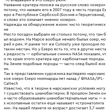
-то впадавшей в это озеро реки.
Название кратера похоже на русское слово «озеро»
потому, что назвали его в 2007 году в честь города Ез
еро в Республике Сербской (Босния и Герцеговина),
и слово это означает именно «озеро».
Надежды на обнаружение жизни: чисто теоретическ
ие
Место посадки выбрали не столько потому, что там б
ыл водоем. На Марсе вообще немало былых озер, мо
рей и рек. И ранее тот же Curiosity уже проходил по
таким местам. Но у Езеро есть то, что в других места
х редкость — орбитальные снимки NASA показали, чт
о по краю этого кратера идут карбонатные породы.
На Земле подобные породы — часто след былой жиз
ни.
Так в представлении художника выглядело марсианс
кое озеро Езеро миллиарды лет назад / ©NASA/JPL-
Caltech
Известно, что в теории в марсианских условиях могу
т существовать цианобактерии. В прошлом Земли он
и часто образовывали цианобактериальные маты — и
х ископаемые остатки еще называют «строматолита
ми». На нашей планете их возраст достигает 3,7 милл