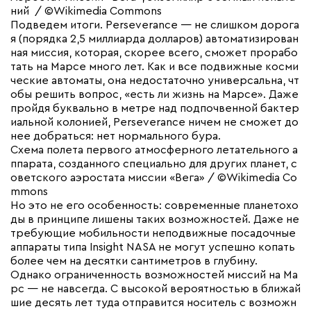
ний / ©Wikimedia Commons
Подведем итоги. Perseverance — не слишком дорога
я (порядка 2,5 миллиарда долларов) автоматизирован
ная миссия, которая, скорее всего, сможет прорабо
тать на Марсе много лет. Как и все подвижные косми
ческие автоматы, она недостаточно универсальна, чт
обы решить вопрос, «есть ли жизнь на Марсе». Даже
пройдя буквально в метре над подпочвенной бактер
иальной колонией, Perseverance ничем не сможет до
нее добраться: нет нормального бура.
Схема полета первого атмосферного летательного а
ппарата, созданного специально для других планет, с
оветского аэростата миссии «Вега» / ©Wikimedia Co
mmons
Но это не его особенность: современные планетохо
ды в принципе лишены таких возможностей. Даже не
требующие мобильности неподвижные посадочные
аппараты типа Insight NASA не могут успешно копать
более чем на десятки сантиметров в глубину.
Однако ограниченность возможностей миссий на Ма
рс — не навсегда. С высокой вероятностью в ближай
шие десять лет туда отправится носитель с возможн