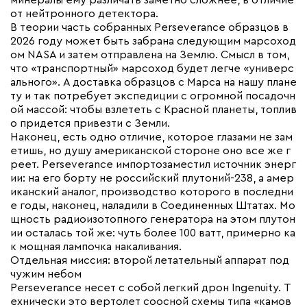
минералы ему различать заметно сложнее, в отличие
от нейтронного детектора.
В теории часть собранных Perseverance образцов в
2026 году может быть забрана следующим марсоход
ом NASA и затем отправлена на Землю. Смысл в том,
что «транспортный» марсоход будет легче «универс
ального». А доставка образцов с Марса на нашу плане
ту и так потребует экспедиции с огромной посадочн
ой массой: чтобы взлететь с Красной планеты, топлив
о придется привезти с Земли.
Наконец, есть одно отличие, которое глазами не зам
етишь, но душу американской стороне оно все же г
реет. Perseverance импортозаместил источник энерг
ии: на его борту не российский плутоний-238, а амер
иканский аналог, производство которого в последни
е годы, наконец, наладили в Соединенных Штатах. Мо
щность радиоизотопного генератора на этом плутон
ии осталась той же: чуть более 100 ватт, примерно ка
к мощная лампочка накаливания.
Отдельная миссия: второй летательный аппарат под
чужим небом
Perseverance несет с собой легкий дрон Ingenuity. Т
ехнически это вертолет соосной схемы типа «камов