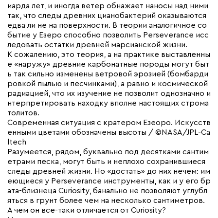
иарда лет, и иногда ветер обнажает наносы над ними
так, что следы древних цианобактерий оказываются
едва ли не на поверхности. В теории аналогичное со
бытие у Езеро способно позволить Perseverance исс
ледовать остатки древней марсианской жизни.
К сожалению, это теория, а на практике выставленны
е «наружу» древние карбонатные породы могут быт
ь так сильно изменены ветровой эрозией (бомбарди
ровкой пылью и песчинками), а равно и космической
радиацией, что их изучение не позволит однозначно и
нтерпретировать находку вполне настоящих строма
толитов.
Современная ситуация с кратером Езеоро. Искусств
енными цветами обозначены высоты / ©NASA/JPL-Ca
ltech
Разумеется, рядом, буквально под десятками сантим
етрами песка, могут быть и неплохо сохранившиеся
следы древней жизни. Но «достать» до них нечем: им
еющиеся у Perseverance инструменты, как и у его бр
ата-близнеца Curiosity, банально не позволяют углубл
яться в грунт более чем на несколько сантиметров.
А чем он все-таки отличается от Curiosity?