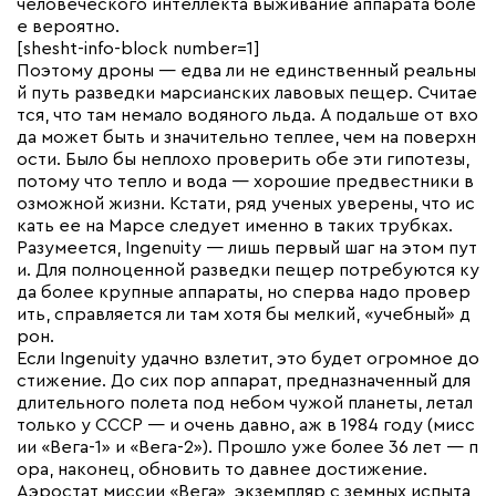
человеческого интеллекта выживание аппарата боле
е вероятно.
[shesht-info-block number=1]
Поэтому дроны — едва ли не единственный реальны
й путь разведки марсианских лавовых пещер. Считае
тся, что там немало водяного льда. А подальше от вхо
да может быть и значительно теплее, чем на поверхн
ости. Было бы неплохо проверить обе эти гипотезы,
потому что тепло и вода — хорошие предвестники в
озможной жизни. Кстати, ряд ученых уверены, что ис
кать ее на Марсе следует именно в таких трубках.
Разумеется, Ingenuity — лишь первый шаг на этом пут
и. Для полноценной разведки пещер потребуются ку
да более крупные аппараты, но сперва надо провер
ить, справляется ли там хотя бы мелкий, «учебный» д
рон.
Если Ingenuity удачно взлетит, это будет огромное до
стижение. До сих пор аппарат, предназначенный для
длительного полета под небом чужой планеты, летал
только у СССР — и очень давно, аж в 1984 году (мисс
ии «Вега-1» и «Вега-2»). Прошло уже более 36 лет — п
ора, наконец, обновить то давнее достижение.
Аэростат миссии «Вега», экземпляр с земных испыта