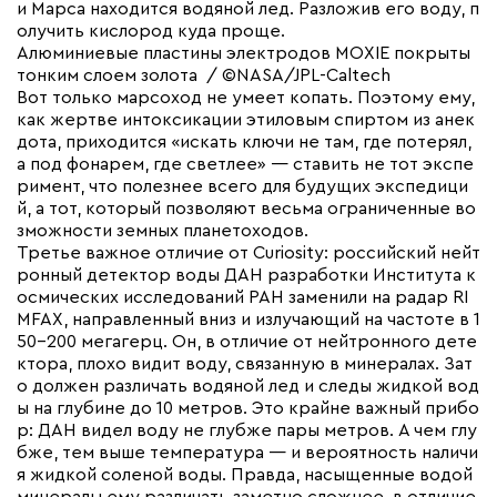
и Марса находится водяной лед. Разложив его воду, п
олучить кислород куда проще.
Алюминиевые пластины электродов MOXIE покрыты
тонким слоем золота / ©NASA/JPL-Caltech
Вот только марсоход не умеет копать. Поэтому ему,
как жертве интоксикации этиловым спиртом из анек
дота, приходится «искать ключи не там, где потерял,
а под фонарем, где светлее» — ставить не тот экспе
римент, что полезнее всего для будущих экспедици
й, а тот, который позволяют весьма ограниченные во
зможности земных планетоходов.
Третье важное отличие от Curiosity: российский нейт
ронный детектор воды ДАН разработки Института к
осмических исследований РАН заменили на радар RI
MFAX, направленный вниз и излучающий на частоте в 1
50-200 мегагерц. Он, в отличие от нейтронного дете
ктора, плохо видит воду, связанную в минералах. Зат
о должен различать водяной лед и следы жидкой вод
ы на глубине до 10 метров. Это крайне важный прибо
р: ДАН видел воду не глубже пары метров. А чем глу
бже, тем выше температура — и вероятность наличи
я жидкой соленой воды. Правда, насыщенные водой