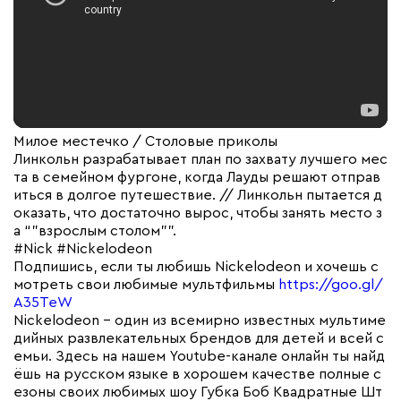
Милое местечко / Столовые приколы
Линкольн разрабатывает план по захвату лучшего мес
та в семейном фургоне, когда Лауды решают отправ
иться в долгое путешествие. // Линкольн пытается д
оказать, что достаточно вырос, чтобы занять место з
а “”взрослым столом””.
#Nick #Nickelodeon
Подпишись, если ты любишь Nickelodeon и хочешь с
мотреть свои любимые мультфильмы
https://goo.gl/
A35TeW
Nickelodeon – один из всемирно известных мультиме
дийных развлекательных брендов для детей и всей с
емьи. Здесь на нашем Youtube-канале онлайн ты найд
ёшь на русском языке в хорошем качестве полные с
езоны своих любимых шоу Губка Боб Квадратные Шт