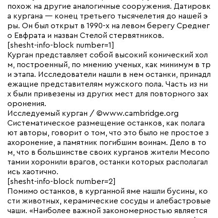
похож на другие аналогичные сооружения. Датировк
а кургана — конец третьего тысячелетия до нашей э
ры. Он был открыт в 1990-х на левом берегу Среднег
о Евфрата и назван Стелой стервятников.
[shesht-info-block number=1]
Курган представляет собой высокий конический хол
м, построенный, по мнению ученых, как минимум в тр
и этапа. Исследователи нашли в нем останки, принадл
ежащие представителям мужского пола. Часть из ни
х были привезены из других мест для повторного зах
оронения.
Исследуемый курган / ©www.cambridge.org
Систематическое размещение останков, как полага
ют авторы, говорит о том, что это было не простое з
ахоронение, а памятник погибшим воинам. Дело в то
м, что в большинстве своих курганов жители Месопо
тамии хоронили врагов, останки которых располагал
ись хаотично.
[shesht-info-block number=2]
Помимо останков, в курганной яме нашли бусины, ко
сти животных, керамические сосуды и алебастровые
чаши. «Наиболее важной закономерностью является