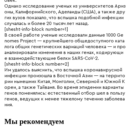
овек.
Однако исследование ученых из университетов Ариз
оны, Калифорнийского, Аделаиды (США), а также дру
гих вузов показало, что вспышка подобной инфекции
случалась и более 20 тысяч лет назад.
[shesht-info-block number=1]
В своей работе ученые исследовали данные 1000 Ge
nomes Project — крупнейшего общедоступного ката
лога общих генетических вариаций человека — и про
анализировали изменения в наших генах, кодирующи
е взаимодействующие белки SARS-CoV-2.
[shesht-info-block number=2]
Им удалось выяснить, что вспышка коронавирусной
инфекции произошла в Восточной Азии — на террито
рии нынешних Китая, Монголии, Северной и Южной К
ореи, а также Тайваня. Во время эпидемии варианты
генов поменялись: естественный отбор шел в пользу
генов, ведущих к менее тяжелому течению заболева
ния.
Мы рекомендуем