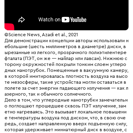
©Science News, Azadi et al., 2021
Для демонстрации концепции авторы использовали н
ебольшие (шесть миллиметров в диаметре) диски, в
ырезанные из легкого, прозрачного полиэтилентере
фталата (ПЭТ, он же — майлар или лавсан). Нижнюю с
торону окружностей покрыли тонким слоем углеро
дных нанотрубок. Помещенные в вакуумную камеру,
в которой имитировалась плотность воздуха на высо
те мезосферы, такие устройства могли оставаться в
полете за счет энергии падающего излучения — как л
азерного, так и обычного солнечного.
Дело в том, что углеродные нанотрубки замечательн
о поглощают прошедшее сквозь ПЭТ излучение, зам
етно нагреваясь. Это вызывает локальное повышени
е температуры воздуха под диском, что, в свою оче
редь, создает направленную вверх подъемную силу,
которая удерживает миниатюрный диск в воздухе, с