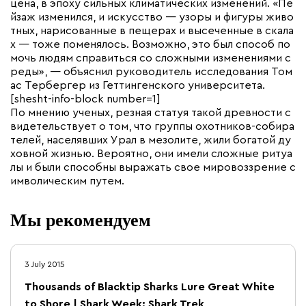
цена, в эпоху сильных климатических изменений. «Пе
йзаж изменился, и искусство — узоры и фигуры живо
тных, нарисованные в пещерах и высеченные в скала
х — тоже поменялось. Возможно, это был способ по
мочь людям справиться со сложными изменениями с
реды», — объяснил руководитель исследования Том
ас Тербергер из Геттингенского университета.
[shesht-info-block number=1]
По мнению ученых, резная статуя такой древности с
видетельствует о том, что группы охотников-собира
телей, населявших Урал в мезолите, жили богатой ду
ховной жизнью. Вероятно, они имели сложные ритуа
лы и были способны выражать свое мировоззрение с
имволическим путем.
Мы рекомендуем
3 July 2015
Thousands of Blacktip Sharks Lure Great White
to Shore | Shark Week: Shark Trek