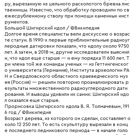
ру, вырезанную из цельного расколотого бревна лис
твенницы. Известно, что обработку проводили по св
ежесрубленному стволу при помощи каменных инст
рументов.
Большой Шигирский идол / ©Википедия
Долгое время специалисты вели дискуссию о возрас
те статуи. В 1990-х первые приблизительные радиоуг
леродные датировки показали, что идолу около 9750
лет. А затем, в 2018-м, другие исследователи выяснил
и, что идол еще старше — и ему порядка 11 600 лет. Т
ри члена той же команды ученых — из Геттингенског
о университета (Германия), Института археологии РА
Н и Свердловского областного краеведческого муз
ея (Россия) — решили повторно проанализировать р
езультаты множественного радиоуглеродного дати
рования. И выводы удивили их самих: Шигирский идо
л оказался еще старше.
Прорисовка Шигирского идола В. Я. Толмачевым, 191
6 год / ©Википедия
Возраст дерева, из которого он сделан, составляет о
коло 12 250 лет. То есть скульптуру вырезали в конц
е последнего ледникового периода — в начале голо