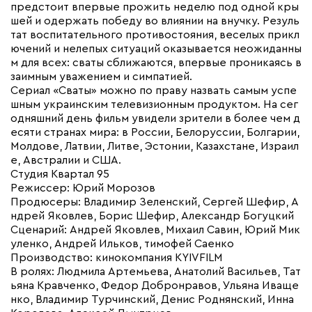
предстоит впервые прожить неделю под одной кры
шей и одержать победу во влиянии на внучку. Резуль
тат воспитательного противостояния, веселых прикл
ючений и нелепых ситуаций оказывается неожиданны
м для всех: сваты сближаются, впервые проникаясь в
заимным уважением и симпатией.
Сериал «Сваты» можно по праву назвать самым успе
шным украинским телевизионным продуктом. На сег
одняшний день фильм увидели зрители в более чем д
есяти странах мира: в России, Белоруссии, Болгарии,
Молдове, Латвии, Литве, Эстонии, Казахстане, Израил
е, Австралии и США.
Студия Квартал 95
Режиссер: Юрий Морозов
Продюсеры: Владимир Зеленский, Сергей Шефир, А
ндрей Яковлев, Борис Шефир, Александр Богуцкий
Сценарий: Андрей Яковлев, Михаил Савин, Юрий Мик
уленко, Андрей Ильков, тимофей Саенко
Производство: кинокомпания KYIVFILM
В ролях: Людмила Артемьева, Анатолий Васильев, Тат
ьяна Кравченко, Федор Добронравов, Ульяна Иваще
нко, Владимир Турчинский, Денис Роднянский, Инна