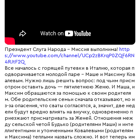
Президент Слуга Народа – Миссия выполнима!
http
s://www.youtube.com/channel/UCp2zBKrqP0ZQF6RN
4RJtF2Q
Все началось с горящей путевки в Италию, которая п
одворачивается молодой паре – Маше и Максиму Ков
алевым. Нужно лишь решить вопрос: под чьим присм
отром оставить дочь — пятилетнюю Женю. И Маша, и
Максим обращаются за помощью к своим родителя
м. Обе родительские семьи сначала отказывают, но и
з-за опасения, что сваты согласятся, а, значит, две нед
ели будут вредно влиять на внучку, одновременно п
риезжают присматривать за Женей. Отношения меж
ду сельской четой Будько (родителями Маши) и инте
ллигентными и утонченными Ковалевыми (родителям
и Максима) теплыми назвать сложно. И вот теперь им