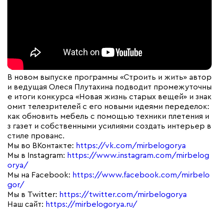
В новом выпуске программы «Строить и жить» автор
и ведущая Олеся Плутахина подводит промежуточны
е итоги конкурса «Новая жизнь старых вещей» и знак
омит телезрителей с его новыми идеями переделок:
как обновить мебель с помощью техники плетения и
з газет и собственными усилиями создать интерьер в
стиле прованс.
Мы во ВКонтакте:
https://vk.com/mirbelogorya
Мы в Instagram:
https://www.instagram.com/mirbelog
orya/
Мы на Facebook:
https://www.facebook.com/mirbelo
gor/
Мы в Twitter:
https://twitter.com/mirbelogorya
Наш сайт:
https://mirbelogorya.ru/