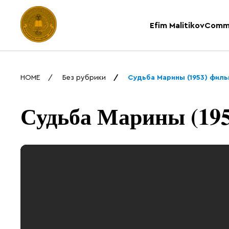
Efim Malitikov
Comm
HOME
Без рубрики
Судьба Марины (1953) фил
Судьба Марины (19