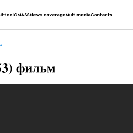
ittee
IGMASS
News coverage
Multimedia
Contacts
ьм
53) фильм