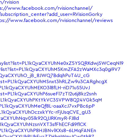
/rvision
s://www.facebook.com/rvisionchannel/
ubscription_center?add_user=RVisionGorky
ps://www.facebook.com/rvisionchannel/reviews
aylist?list=PL1kQvaCXYUhNe0xZ5YSQRKdwjSWCeqNl9
ylist?list=PL1kQvaCXYUhM5KmZFA2zWaMXc3q0gi9V7
PL1kQvaCXYUhO_jB_8JWQ7BdqhPuT4U_cG
?list=PL1kQvaCXYUhMSnxt3hRLZw9u3CARghcgX
=PL1kQvaCXYUhMEKO3l8fLH-riD71uS5UvJ
list=PL1kQvaCXYUhP6sueFl7zTI2u6j8kz2snh
st=PL1kQvaCXYUhPKtYkVC3SVPW8Q24VGk5qM
t=PL1kQvaCXYUhMeQf8L-oaaXcJ7vxPBc6pP
=PL1kQvaCXYUhOczxkYYc-rFjUsqCVE_gU3
kQvaCXYUhNqv05lk92QJJRKmyR-FJ8d
PL1kQvaCXYUhNzsnVXT3sfFhECFdi9flCK
st=PL1kQvaCXYUhP8HJBNvlKXs8-6LMqFANEn
=PL1kQvaCXYUhPUhEyaZZHhgWqyJCw0thR7