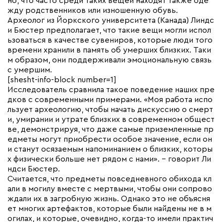
но, что часто среди таких вещей находят также оде
жду родственников или изношенную обувь.
Археолог из Йоркского университета (Канада) Линдс
и Бюстер предполагает, что такие вещи могли испол
ьзоваться в качестве сувениров, которые люди того
времени хранили в память об умерших близких. Таки
м образом, они поддерживали эмоциональную связь
с умершим.
[shesht-info-block number=1]
Исследователь сравнила такое поведение наших пре
дков с современными примерами. «Моя работа испо
льзует археологию, чтобы начать дискуссию о смерт
и, умирании и утрате близких в современном общест
ве, демонстрируя, что даже самые приземленные пр
едметы могут приобрести особое значение, если он
и станут осязаемым напоминанием о близких, которы
х физически больше нет рядом с нами». – говорит Ли
ндси Бюстер.
Считается, что предметы повседневного обихода кл
али в могилу вместе с мертвыми, чтобы они сопрово
ждали их в загробную жизнь. Однако это не объясня
ет многих артефактов, которые были найдены не в м
огилах, и которые, очевидно, когда-то имели практич