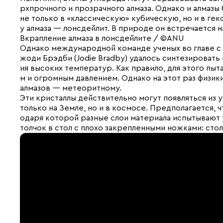
рхпрочного и прозрачного алмаза. Однако и алмазы 
не только в «классическую» кубическую, но и в г
у алмаза — лонсдейлит. В природе он встречается н
Вкрапление алмаза в лонсдейлите / ©ANU
Однако международной команде ученых во главе с
жоди Брэдби (Jodie Bradby) удалось синтезировать
ия высоких температур. Как правило, для этого пы
м и огромным давлением. Однако на этот раз физи
алмазов — метеоритному.
Эти кристаллы действительно могут появляться из 
только на Земле, но и в космосе. Предполагается, ч
одаря которой разные слои материала испытывают 
толчок в стол с плохо закрепленными ножками: сто