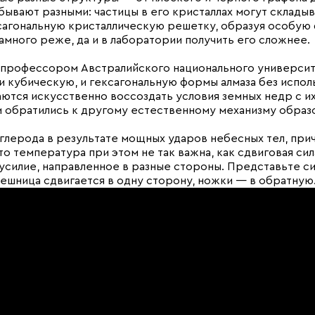
бывают разными: частицы в его кристаллах могут склады
ексагональную кристаллическую решетку, образуя особую
амного реже, да и в лаборатории получить его сложнее.
 профессором Австралийского национального университ
 и кубическую, и гексагональную формы алмаза без испол
таются искусственно воссоздать условия земных недр с и
ки обратились к другому естественному механизму образ
углерода в результате мощных ударов небесных тел, при
то температура при этом не так важна, как сдвиговая сила
усилие, направленное в разные стороны. Представьте с
лешница сдвигается в одну сторону, ножки — в обратную