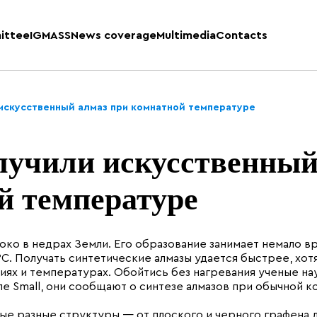
ittee
IGMASS
News coverage
Multimedia
Contacts
искусственный алмаз при комнатной температуре
лучили искусственны
й температуре
око в недрах Земли. Его образование занимает немало в
°C. Получать синтетические алмазы удается быстрее, хот
ях и температурах. Обойтись без нагревания ученые на
ле Small, они сообщают о синтезе алмазов при обычной к
ые разные структуры — от плоского и черного графена 