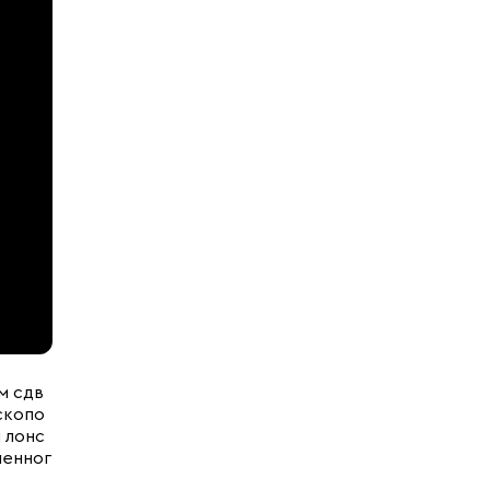
м сдв
скопо
 лонс
ленног