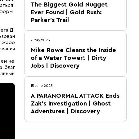
The Biggest Gold Nugget
ваться
 форм
Ever Found | Gold Rush:
Parker's Trail
ета Д
ьзован
7 May 2023
х жаро
ования
Mike Rowe Cleans the Inside
of a Water Tower! | Dirty
чем не
Jobs | Discovery
, благ
ильный
.
15 June 2023
A PARANORMAL ATTACK Ends
Zak’s Investigation | Ghost
Adventures | Discovery