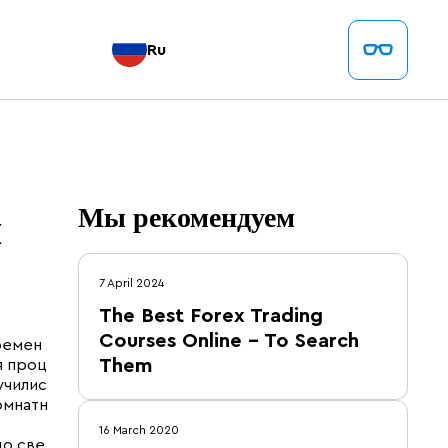
Ru
й
Мы рекомендуем
7 April 2024
The Best Forex Trading
Courses Online – To Search
ремен
Them
я проц
училис
омнатн
16 March 2020
до све