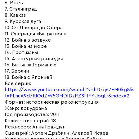
6. Ржев
7. Сталинград
8. Кавказ
9. Курская дуга
10. От Днепра до Одера
11. Операция «Багратион»
12. Война в воздухе
13. Война на море
14. Партизаны
15. Агентурная разведка
16. Битва за Германию
17. Берлин
18. Война с Японией
Все серии:
https://www.youtube.com/watch?v=hDzq67FM0kg&lis
t=PLhuA9d7RIOdZW5GMDfDzPZSIffFYUogL-&index=2
Формат: историческая реконструкция
Жанр: докудрама
Год производства: 2011
Количество серий: 18
Режиссер: Анна Граждан
Сценарий: Артем Драбкин, Алексей Исаев