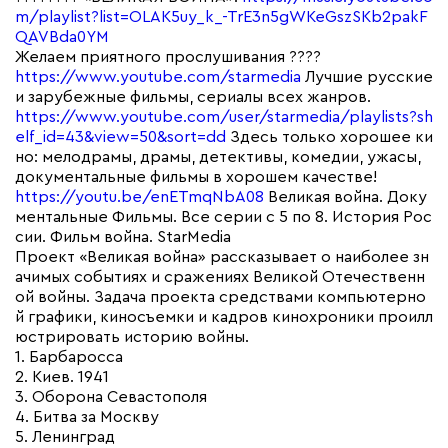
m/playlist?list=OLAK5uy_k_-TrE3n5gWKeGszSKb2pakF
QAVBda0YM
Желаем приятного прослушивания ????
https://www.youtube.com/starmedia
Лучшие русские
и зарубежные фильмы, сериалы всех жанров.
https://www.youtube.com/user/starmedia/playlists?sh
elf_id=43&view=50&sort=dd
Здесь только хорошее ки
но: мелодрамы, драмы, детективы, комедии, ужасы,
документальные фильмы в хорошем качестве!
https://youtu.be/enETmqNbA08
Великая война. Доку
ментальные Фильмы. Все серии с 5 по 8. История Рос
сии. Фильм война. StarMedia
Проект «Великая война» рассказывает о наиболее зн
ачимых событиях и сражениях Великой Отечественн
ой войны. Задача проекта средствами компьютерно
й графики, киносъемки и кадров кинохроники проилл
юстрировать историю войны.
1. Барбаросса
2. Киев. 1941
3. Оборона Севастополя
4. Битва за Москву
5. Ленинград