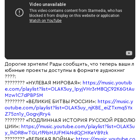
Дорогие зрители! Рады сообщить, что теперь ваши л
юбимые проекты доступны в формате аудиокниг
????:
???????? «НУЛЕВАЯ МИРОВАЯ»:
https://music.youtub
e.com/playlist?list=OLAK5uy_lpyjVHr3rM8QC92K6GtAu
Mzw1C7dPBPSM
???????? «ВЕЛИКИЕ БИТВЫ РОССИИ»:
https://music.y
outube.com/playlist?list=OLAK5uy_njKBE_eiZTxmq5Yx
Z75zn1y_GogvjRry4
???????? «ПОДЛИННАЯ ИСТОРИЯ РУССКОЙ РЕВОЛЮ
ЦИИ»:
https://music.youtube.com/playlist?list=OLAK5u
y_lhDR8wTGLr1f9bHJUFMl4NdQCHKeVB9zk
???????? «ВЕЛИКАЯ ВОЙНА»:
https://music.youtube.co