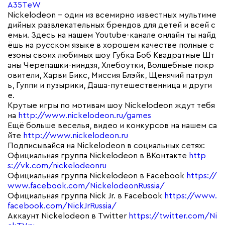
A35TeW
Nickelodeon – один из всемирно известных мультиме
дийных развлекательных брендов для детей и всей с
емьи. Здесь на нашем Youtube-канале онлайн ты найд
ёшь на русском языке в хорошем качестве полные с
езоны своих любимых шоу Губка Боб Квадратные Шт
аны Черепашки-ниндзя, Хлебоутки, Волшебные покр
овители, Харви Бикс, Миссия Блэйк, Щенячий патрул
ь, Гуппи и пузырики, Даша-путешественница и други
е.
Крутые игры по мотивам шоу Nickelodeon ждут тебя
на
http://www.nickelodeon.ru/games
Ещё больше веселья, видео и конкурсов на нашем са
йте
http://www.nickelodeon.ru
Подписывайся на Nickelodeon в социальных сетях:
Официальная группа Nickelodeon в ВКонтакте
http
s://vk.com/nickelodeonru
Официальная группа Nickelodeon в Facebook
https://
www.facebook.com/NickelodeonRussia/
Официальная группа Nick Jr. в Facebook
https://www.
facebook.com/NickJrRussia/
Аккаунт Nickelodeon в Twitter
https://twitter.com/Ni