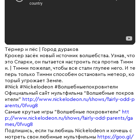
Тёрнер и пёс | Город дураков
Крокер засёк новый источник волшебства. Узнав, что
это Спарки, он пытается настроить пса против Тимм
и. | Тимми пожелал, чтобы все стали глупее него. И те
перь только Тимми способен остановить метеор, ко
торый угрожает Земле.
#Nick #Nickelodeon #Волшебныепокровители
Официальный сайт мультфильма “Волшебные покров
ители”
http://www.nickelodeon.ru/shows/fairly-odd-p
arents/0fvug8
Самые крутые игры “Волшебные покровители”
htt
p://www.nickelodeon.ru/shows/fairly-odd-parents/ga
mes/0fvug8
Подпишись, если ты любишь Nickelodeon и хочешь с
мотреть свои любимые мультфильмы
https://goo.gl/