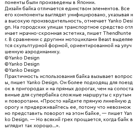
поненты были произведены в Японии.
Дизайн байка отличается единством элементов. Все
его компоненты выглядят унифицировано, указывая н
а высокую производительность, отмечает Yanko Desi
gn. На городских улицах транспортное средство отл
ичает мрачно-скромная эстетика, пишет Thendhunte
r. В сравнении с другими мотоциклами Beast выделяе
тся скульптурной формой, ориентированной на улуч
шенную аэродинамику.
©Yanko Design
©Yanko Design
©Yanko Design
Практичность использования байка вызывает вопрос
ы, пишет Yanko Design. Он более подходящ для поезд
ок в пригородах и на прямых дорогах, чем на сопоста
вимые для супербайка сложные маршруты с крутым
и поворотами. «Просто найдите прямую линейную д
орогу и придерживайтесь ее, потому что невозмож
но представить поворот на этом байке, — пишет Yan
ko Design. — Но всякий грех прощается, когда байк в
ыглядит так хорошо…».