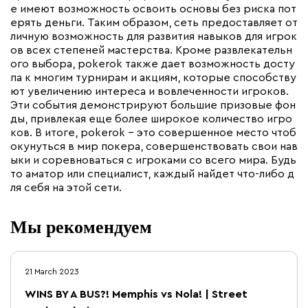
е имеют возможность освоить основы без риска пот
ерять деньги. Таким образом, сеть предоставляет от
личную возможность для развития навыков для игрок
ов всех степеней мастерства. Кроме развлекательн
ого выбора, pokerok также дает возможность досту
па к многим турнирам и акциям, которые способству
ют увеличению интереса и вовлеченности игроков.
Эти события демонстрируют большие призовые фон
ды, привлекая еще более широкое количество игро
ков. В итоге, pokerok – это совершенное место чтоб
окунуться в мир покера, совершенствовать свои нав
ыки и соревноваться с игроками со всего мира. Будь
то аматор или специалист, каждый найдет что-либо д
ля себя на этой сети.
Мы рекомендуем
21 March 2023
WINS BY A BUS?! Memphis vs Nola! | Street