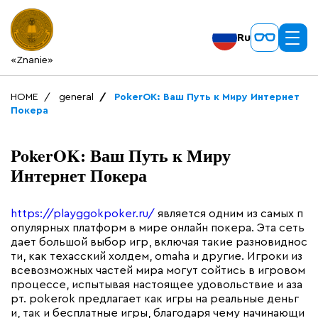
Ru
«Znanie»
HOME
general
PokerOK: Ваш Путь к Миру Интернет
Покера
PokerOK: Ваш Путь к Миру
Интернет Покера
https://playggokpoker.ru/
является одним из самых п
опулярных платформ в мире онлайн покера. Эта сеть
дает большой выбор игр, включая такие разновиднос
ти, как техасский холдем, omaha и другие. Игроки из
всевозможных частей мира могут сойтись в игровом
процессе, испытывая настоящее удовольствие и аза
рт. pokerok предлагает как игры на реальные деньг
и, так и бесплатные игры, благодаря чему начинающи