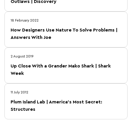
Outlaws | Discovery
18 February 2022
How Designers Use Nature To Solve Problems |
Answers With Joe
2 August 2019
Up Close With a Grander Mako Shark | Shark
Week
11 July 2012
Plum Island Lab | America's Most Secret:
Structures