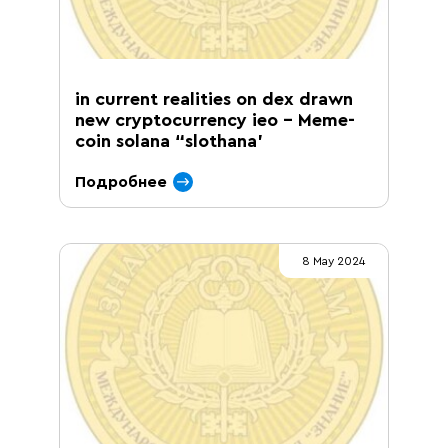
in current realities on dex drawn
new cryptocurrency ieo – Meme-
coin solana “slothana’
Подробнее
8 May 2024