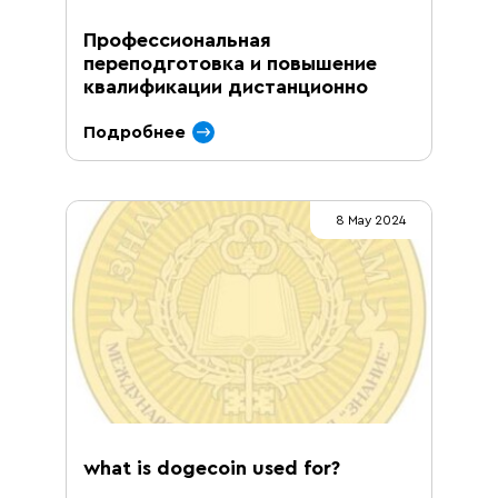
Профессиональная
переподготовка и повышение
квалификации дистанционно
Подробнее
8 May 2024
what is dogecoin used for?