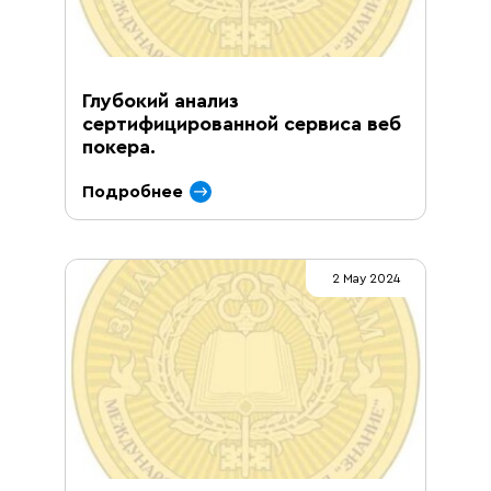
Глубокий анализ
сертифицированной сервиса веб
покера.
Подробнее
2 May 2024