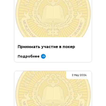
Принимать участие в покер
Подробнее
2 May 2024