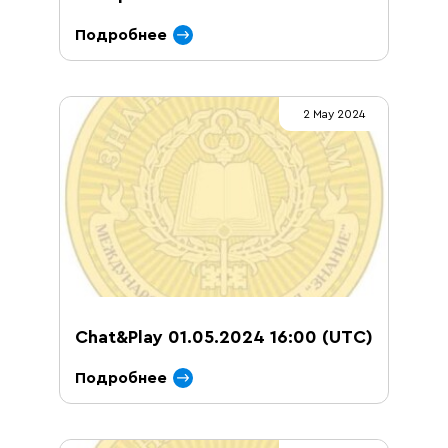
Подробнее
2 May 2024
Chat&Play 01.05.2024 16:00 (UTC)
Подробнее