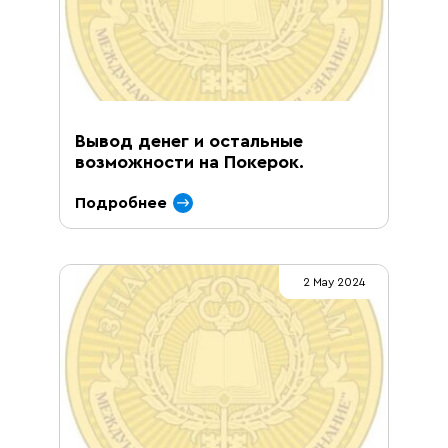
Вывод денег и остальные
возможности на Покерок.
Подробнее
2 May 2024