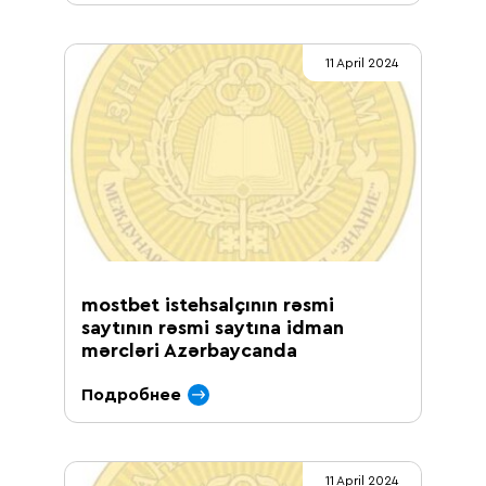
11 April 2024
mostbet istehsalçının rəsmi
saytının rəsmi saytına idman
mərcləri Azərbaycanda
Подробнее
11 April 2024