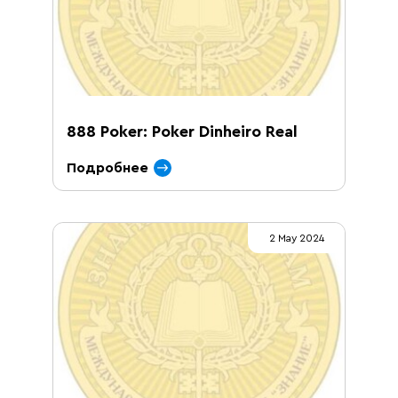
888 Poker: Poker Dinheiro Real
Подробнее
2 May 2024