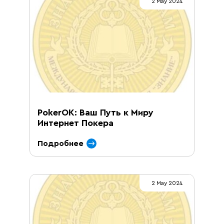
2 May 2024
PokerOK: Ваш Путь к Миру
Интернет Покера
Подробнее
2 May 2024