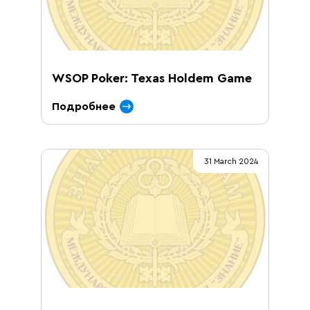
WSOP Poker: Texas Holdem Game
Подробнее
31 March 2024