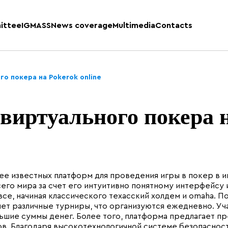
ittee
IGMASS
News coverage
Multimedia
Contacts
о покера на Pokerok online
 виртуального покера 
ее известных платформ для проведения игры в покер в 
сего мира за счет его интуитивно понятному интерфейсу 
се, начиная классического техасский холдем и omaha. 
яет различные турниры, что организуются ежедневно. Уч
льшие суммы денег. Более того, платформа предлагает п
ов. Благодаря высокотехнологичной системе безопасност