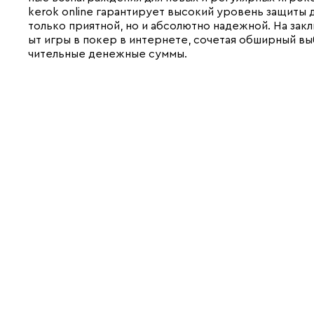
kerok online гарантирует высокий уровень защиты д
только приятной, но и абсолютно надежной. На зак
ыт игры в покер в интернете, сочетая обширный вы
чительные денежные суммы.