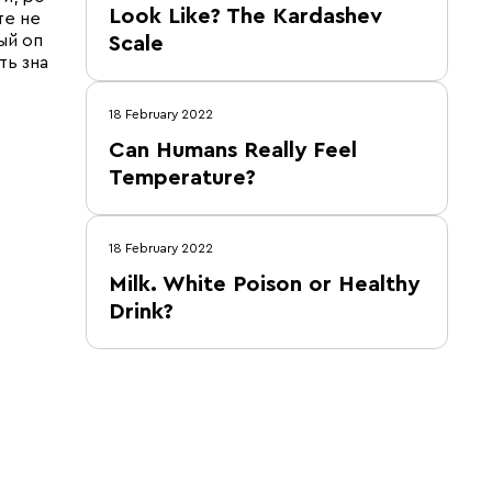
Look Like? The Kardashev
те не
ый оп
Scale
ть зна
18 February 2022
Can Humans Really Feel
Temperature?
18 February 2022
Milk. White Poison or Healthy
Drink?