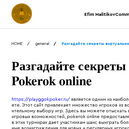
Efim Malitikov
Comm
HOME
general
Разгадайте секреты виртуальног
Разгадайте секреты
Pokerok online
https://playggokpoker.ru/
является одним из наибол
ете. Этот сайт привлекает множество игроков из в
ительному выбору игр. Здесь вы можете отыскать в
игровых возможностей, pokerok online предоставл
в этих турнирах дает участникам шанс выиграть бо
ные вознаграждения для новых и регулярных игрок