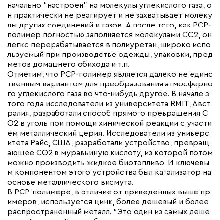
начально “настроен” на молекулы углекислого газа, о
н практически не реагирует и не захватывает молеку
лы других соединений и газов. А после того, как PCP-
полимер полностью заполняется молекулами CO2, он
легко перерабатывается в полиуретан, широко испо
льзуемый при производстве одежды, упаковки, пред
метов домашнего обихода и т.п.
Отметим, что PCP-полимер является далеко не единс
твенным вариантом для преобразования атмосферно
го углекислого газа во что-нибудь другое. В начале э
того года исследователи из университета RMIT, Авст
ралия, разработали способ прямого превращения C
O2 в уголь при помощи химической реакции с участи
ем металлический церия. Исследователи из универс
итета Райс, США, разработали устройство, превращ
ающее CO2 в муравьиную кислоту, из которой потом
можно производить жидкое биотопливо. И ключевы
м компонентом этого устройства был катализатор на
основе металлического висмута.
В PCP-полимере, в отличие от приведенных выше пр
имеров, используется цинк, более дешевый и более
распространенный металл. “Это один из самых деше