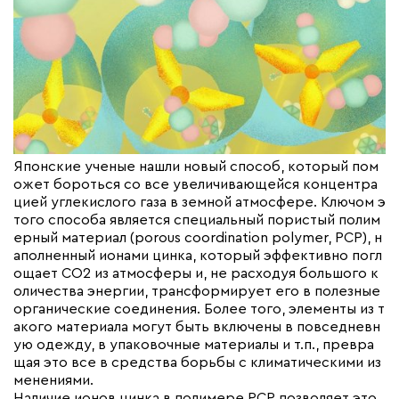
Японские ученые нашли новый способ, который пом
ожет бороться со все увеличивающейся концентра
цией углекислого газа в земной атмосфере. Ключом э
того способа является специальный пористый полим
ерный материал (porous coordination polymer, PCP), н
аполненный ионами цинка, который эффективно погл
ощает CO2 из атмосферы и, не расходуя большого к
оличества энергии, трансформирует его в полезные
органические соединения. Более того, элементы из т
акого материала могут быть включены в повседневн
ую одежду, в упаковочные материалы и т.п., превра
щая это все в средства борьбы с климатическими из
менениями.
Наличие ионов цинка в полимере PCP позволяет это