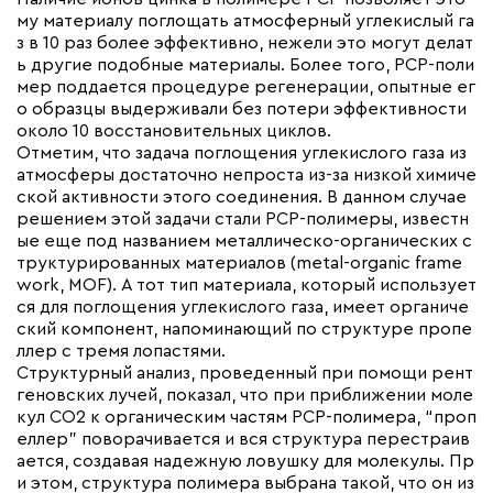
му материалу поглощать атмосферный углекислый га
з в 10 раз более эффективно, нежели это могут делат
ь другие подобные материалы. Более того, PCP-поли
мер поддается процедуре регенерации, опытные ег
о образцы выдерживали без потери эффективности
около 10 восстановительных циклов.
Отметим, что задача поглощения углекислого газа из
атмосферы достаточно непроста из-за низкой химиче
ской активности этого соединения. В данном случае
решением этой задачи стали PCP-полимеры, известн
ые еще под названием металлическо-органических с
труктурированных материалов (metal-organic frame
work, MOF). А тот тип материала, который использует
ся для поглощения углекислого газа, имеет органиче
ский компонент, напоминающий по структуре пропе
ллер с тремя лопастями.
Структурный анализ, проведенный при помощи рент
геновских лучей, показал, что при приближении моле
кул CO2 к органическим частям PCP-полимера, “проп
еллер” поворачивается и вся структура перестраив
ается, создавая надежную ловушку для молекулы. Пр
и этом, структура полимера выбрана такой, что он из