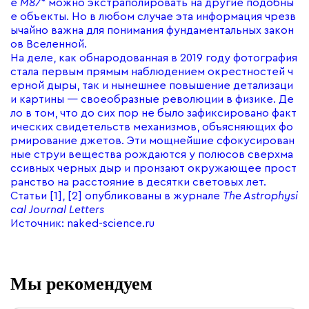
е
M87*
можно экстраполировать на другие подобны
е объекты. Но в любом случае эта информация чрезв
ычайно важна для понимания фундаментальных закон
ов Вселенной.
На деле, как обнародованная в 2019 году фотография
стала первым прямым наблюдением окрестностей ч
ерной дыры, так и нынешнее повышение детализаци
и картины — своеобразные революции в физике. Де
ло в том, что до сих пор не было зафиксировано факт
ических свидетельств механизмов, объясняющих фо
рмирование джетов. Эти мощнейшие сфокусирован
ные струи вещества рождаются у полюсов сверхма
ссивных черных дыр и пронзают окружающее прост
ранство на расстояние в десятки световых лет.
Статьи [
1], [
2] опубликованы в журнале
The Astrophysi
cal Journal Letters
Источник:
naked-science.ru
Мы рекомендуем