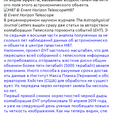
ли видны эффекты, вызванные воздействием магнитн
ого поля этого астрономического объекта.
M87
© Event Horizon Telescope
В рецензируемом научном журнале
The Astrophysical
Journal Letters
вышли сразу две статьи за авторством
коллаборации Телескопа горизонта событий (
EHT
). Э
то
седьмая и
восьмая части анализа полученных за не
сколько лет наблюдений данных об астрономическо
м объекте в центре галактики M87.
Напомним, проект
EHT
настолько масштабен, что для
пересылки всей собранной с телескопов информаци
и потребовалось отправлять жесткие диски общим
объемом более пяти петабайт (5000 терабайт) авиапе
ревозками. Иного способа в разумные сроки достав
ить данные в Институт Макса Планка (Германия) и обс
ерваторию Хэйстек (США) для обработки не сущест
вует. Их передача через интернет заняла бы несколь
ко лет.
Первый прямой снимок окрестностей черной дыры
коллаборация
EHT
опубликовала 10 апреля 2019 года,
и уже на следующий день ученые пообещали повыси
ть четкость изображения. Как мы теперь видим, спе