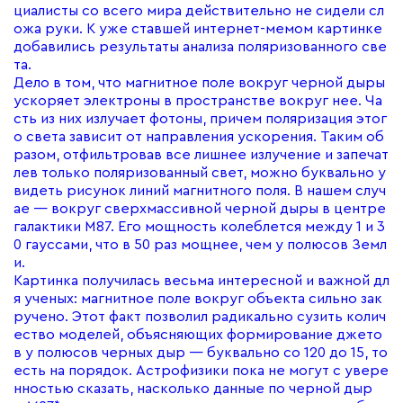
циалисты со всего мира действительно не сидели сл
ожа руки. К уже ставшей интернет-мемом картинке
добавились результаты анализа поляризованного све
та.
Дело в том, что магнитное поле вокруг черной дыры
ускоряет электроны в пространстве вокруг нее. Ча
сть из них излучает фотоны, причем поляризация этог
о света зависит от направления ускорения. Таким об
разом, отфильтровав все лишнее излучение и запечат
лев только поляризованный свет, можно буквально у
видеть рисунок линий магнитного поля. В нашем случ
ае — вокруг сверхмассивной черной дыры в центре
галактики M87. Его мощность колеблется между 1 и 3
0 гауссами, что в 50 раз мощнее, чем у полюсов Земл
и.
Картинка получилась весьма интересной и важной дл
я ученых: магнитное поле вокруг объекта сильно зак
ручено. Этот факт позволил радикально сузить колич
ество моделей, объясняющих формирование джето
в у полюсов черных дыр — буквально со 120 до 15, то
есть на порядок. Астрофизики пока не могут с увере
нностью сказать, насколько данные по черной дыр