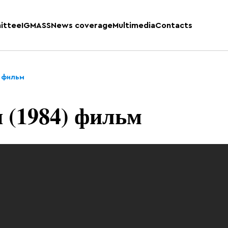
ittee
IGMASS
News coverage
Multimedia
Contacts
) фильм
 (1984) фильм