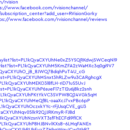
/rvision
s://www.facebook.com/rvisionchannel/
ubscription_center?add_user=RVisionGorky
ps://www.facebook.com/rvisionchannel/reviews
aylist?list=PL1kQvaCXYUhNe0xZ5YSQRKdwjSWCeqNl9
ylist?list=PL1kQvaCXYUhM5KmZFA2zWaMXc3q0gi9V7
PL1kQvaCXYUhO_jB_8JWQ7BdqhPuT4U_cG
?list=PL1kQvaCXYUhMSnxt3hRLZw9u3CARghcgX
=PL1kQvaCXYUhMEKO3l8fLH-riD71uS5UvJ
list=PL1kQvaCXYUhP6sueFl7zTI2u6j8kz2snh
st=PL1kQvaCXYUhPKtYkVC3SVPW8Q24VGk5qM
t=PL1kQvaCXYUhMeQf8L-oaaXcJ7vxPBc6pP
=PL1kQvaCXYUhOczxkYYc-rFjUsqCVE_gU3
kQvaCXYUhNqv05lk92QJJRKmyR-FJ8d
PL1kQvaCXYUhNzsnVXT3sfFhECFdi9flCK
st=PL1kQvaCXYUhP8HJBNvlKXs8-6LMqFANEn
=PL1kQvaCXYUhPUhEyaZZHhgWqyJCw0thR7