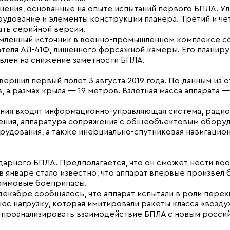
енения, основанные на опыте испытаний первого БПЛА. У
удование и элементы конструкции планера. Третий и че
ать серийной версии.
омленный источник в военно-промышленном комплексе 
ателя АЛ-41Ф, лишенного форсажной камеры. Его планир
авлен на снижение заметности БПЛА.
ершил первый полет 3 августа 2019 года. По данным из 
, а размах крыла — 19 метров. Взлетная масса аппарата —
ния входят информационно-управляющая система, ради
ления, аппаратура сопряжения с общеобъектовым обору
рудования, а также инерциально-спутниковая навигацион
дарного БПЛА. Предполагается, что он сможет нести во
 в январе стало известно, что аппарат впервые произвел
раммовые боеприпасы.
декабре сообщалось, что аппарат испытали в роли перех
нес нагрузку, которая имитировали ракеты класса «возду
ли проанализировать взаимодействие БПЛА с новым росси