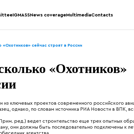
ittee
IGMASS
News coverage
Multimedia
Contacts
 «Охотников» сейчас строят в России
сколько «Охотников»
сии
ин из ключевых проектов современного российского ави
зец, однако, по словам источника РИА Новости в ВПК, в
Прим. ред.) ведет строительство еще трех опытных обр
плану, они должны быть последовательно подключены к л
собеседник агентства.