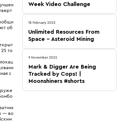
Week Video Challenge
лучшен
тверт
сообщи
18 February 2022
уют об
Unlimited Resources From
Space – Asteroid Mining
открыт
 25 то
9 November 2022
олокац
Mark & Digger Are Being
довани
ная с
Tracked by Cops! |
Moonshiners #shorts
оруже
 бомбо
ватчик
х — во
йским