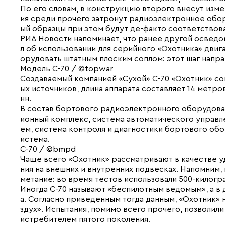
По его словам, в конструкцию второго внесут изм
ия среди прочего затронут радиоэлектронное обор
ый образцы при этом будут де-факто соответствов
РИА Новости напоминает, что ранее другой освед
л об использовании для серийного «Охотника» двиг
орудовать штатным плоским соплом: этот шаг напр
Модель С-70 / ©topwar
Создаваемый компанией «Сухой» С-70 «Охотник» сов
ых источников, длина аппарата составляет 14 метров
нн.
В состав бортового радиоэлектронного оборудова
ионный комплекс, система автоматического управ
ем, система контроля и диагностики бортового обо
истема.
С-70 / ©bmpd
Чаще всего «Охотник» рассматривают в качестве у
ния на внешних и внутренних подвесках. Напомним,
метание: во время тестов использовали 500-килог
Иногда С-70 называют «беспилотным ведомым», а в 
а. Согласно приведенным тогда данным, «Охотник» 
здух». Испытания, помимо всего прочего, позволи
истребителем пятого поколения.