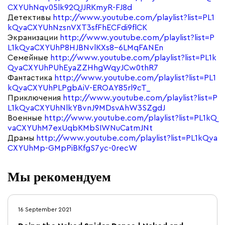
CXYUhNqv05lk92QJJRKmyR-FJ8d
Детективы
http://www.youtube.com/playlist?list=PL1
kQvaCXYUhNzsnVXT3sfFhECFdi9flCK
Экранизации
http://www.youtube.com/playlist?list=P
L1kQvaCXYUhP8HJBNvlKXs8-6LMqFANEn
Семейные
http://www.youtube.com/playlist?list=PL1k
QvaCXYUhPUhEyaZZHhgWqyJCw0thR7
Фантастика
http://www.youtube.com/playlist?list=PL1
kQvaCXYUhPLPgbAiV-EROAY85rl9cT_
Приключения
http://www.youtube.com/playlist?list=P
L1kQvaCXYUhNlkYBvnJ9MDsvAhW3SZgdJ
Военные
http://www.youtube.com/playlist?list=PL1kQ
vaCXYUhM7exUqbKMbSIWNuCatmJNt
Драмы
http://www.youtube.com/playlist?list=PL1kQva
CXYUhMp-GMpPiBKfgS7yc-0recW
Мы рекомендуем
16 September 2021