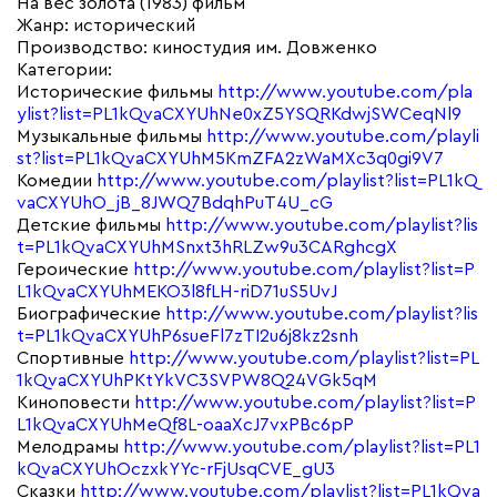
На вес золота (1983) фильм
Жанр: исторический
Производство: киностудия им. Довженко
Категории:
Исторические фильмы
http://www.youtube.com/pla
ylist?list=PL1kQvaCXYUhNe0xZ5YSQRKdwjSWCeqNl9
Музыкальные фильмы
http://www.youtube.com/playli
st?list=PL1kQvaCXYUhM5KmZFA2zWaMXc3q0gi9V7
Комедии
http://www.youtube.com/playlist?list=PL1kQ
vaCXYUhO_jB_8JWQ7BdqhPuT4U_cG
Детские фильмы
http://www.youtube.com/playlist?lis
t=PL1kQvaCXYUhMSnxt3hRLZw9u3CARghcgX
Героические
http://www.youtube.com/playlist?list=P
L1kQvaCXYUhMEKO3l8fLH-riD71uS5UvJ
Биографические
http://www.youtube.com/playlist?lis
t=PL1kQvaCXYUhP6sueFl7zTI2u6j8kz2snh
Спортивные
http://www.youtube.com/playlist?list=PL
1kQvaCXYUhPKtYkVC3SVPW8Q24VGk5qM
Киноповести
http://www.youtube.com/playlist?list=P
L1kQvaCXYUhMeQf8L-oaaXcJ7vxPBc6pP
Мелодрамы
http://www.youtube.com/playlist?list=PL1
kQvaCXYUhOczxkYYc-rFjUsqCVE_gU3
Сказки
http://www.youtube.com/playlist?list=PL1kQva