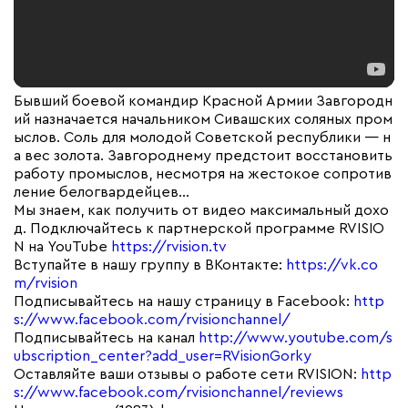
Бывший боевой командир Красной Армии Завгородн
ий назначается начальником Сивашских соляных пром
ыслов. Соль для молодой Советской республики — н
а вес золота. Завгороднему предстоит восстановить
работу промыслов, несмотря на жестокое сопротив
ление белогвардейцев…
Мы знаем, как получить от видео максимальный дохо
д. Подключайтесь к партнерской программе RVISIO
N на YouTube
https://rvision.tv
Вступайте в нашу группу в ВКонтакте:
https://vk.co
m/rvision
Подписывайтесь на нашу страницу в Facebook:
http
s://www.facebook.com/rvisionchannel/
Подписывайтесь на канал
http://www.youtube.com/s
ubscription_center?add_user=RVisionGorky
Оставляйте ваши отзывы о работе сети RVISION:
http
s://www.facebook.com/rvisionchannel/reviews