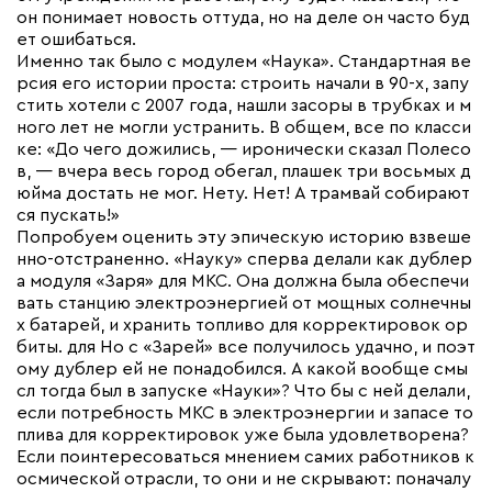
он понимает новость оттуда, но на деле он часто буд
ет ошибаться.
Именно так было с модулем «Наука». Стандартная ве
рсия его истории проста: строить начали в 90-х, запу
стить хотели с 2007 года, нашли засоры в трубках и м
ного лет не могли устранить. В общем, все по класси
ке: «До чего дожились, — иронически сказал Полесо
в, — вчера весь город обегал, плашек три восьмых д
юйма достать не мог. Нету. Нет! А трамвай собирают
ся пускать!»
Попробуем оценить эту эпическую историю взвеше
нно-отстраненно. «Науку» сперва делали как дублер
а модуля «Заря» для МКС. Она должна была обеспечи
вать станцию электроэнергией от мощных солнечны
х батарей, и хранить топливо для корректировок ор
биты. для Но с «Зарей» все получилось удачно, и поэт
ому дублер ей не понадобился. А какой вообще смы
сл тогда был в запуске «Науки»? Что бы с ней делали,
если потребность МКС в электроэнергии и запасе то
плива для корректировок уже была удовлетворена?
Если поинтересоваться мнением самих работников к
осмической отрасли, то они и не скрывают: поначалу