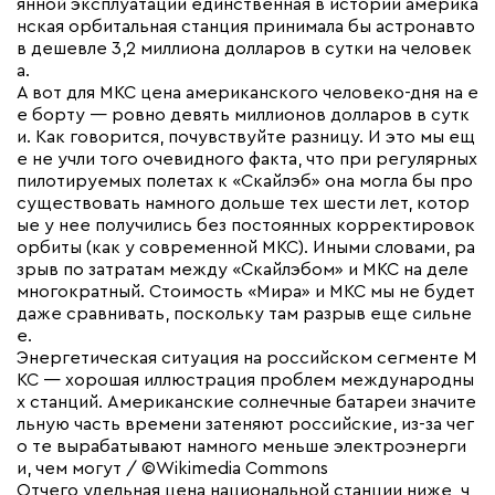
янной эксплуатации единственная в истории америка
нская орбитальная станция принимала бы астронавто
в дешевле 3,2 миллиона долларов в сутки на человек
а.
А вот для МКС цена американского человеко-дня на е
е борту — ровно девять миллионов долларов в сутк
и. Как говорится, почувствуйте разницу. И это мы ещ
е не учли того очевидного факта, что при регулярных
пилотируемых полетах к «Скайлэб» она могла бы про
существовать намного дольше тех шести лет, котор
ые у нее получились без постоянных корректировок
орбиты (как у современной МКС). Иными словами, ра
зрыв по затратам между «Скайлэбом» и МКС на деле
многократный. Стоимость «Мира» и МКС мы не будет
даже сравнивать, поскольку там разрыв еще сильне
е.
Энергетическая ситуация на российском сегменте М
КС — хорошая иллюстрация проблем международны
х станций. Американские солнечные батареи значите
льную часть времени затеняют российские, из-за чег
о те вырабатывают намного меньше электроэнерги
и, чем могут / ©Wikimedia Commons
Отчего удельная цена национальной станции ниже, ч