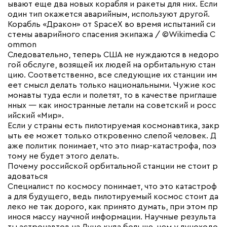
ывают еще два новых корабля и ракеты для них. Если
один тип окажется аварийным, используют другой.
Корабль «Дракон» от SpaceX во время испытаний си
стемы аварийного спасения экипажа / ©Wikimedia C
ommon
Следовательно, теперь США не нуждаются в недоро
гой обслуге, возящей их людей на орбитальную стан
цию. Соответственно, все следующие их станции им
еет смысл делать только национальными. Чужие кос
монавты туда если и полетят, то в качестве приглаше
нных — как иностранные летали на советский и росс
ийский «Мир».
Если у страны есть пилотируемая космонавтика, закр
ыть ее может только откровенно слепой человек. Д
аже политик понимает, что это пиар-катастрофа, поэ
тому не будет этого делать.
Почему российской орбитальной станции не стоит р
адоваться
Специалист по космосу понимает, что это катастроф
а для будущего, ведь пилотируемый космос стоит да
леко не так дорого, как принято думать, при этом пр
инося массу научной информации. Научные результа