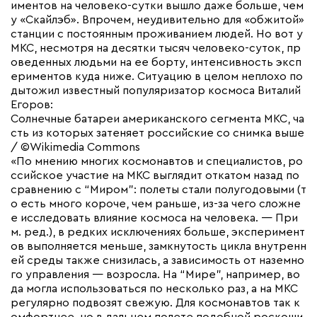
иментов на человеко-сутки вышло даже больше, чем
у «Скайлэб». Впрочем, неудивительно для «обжитой»
станции с постоянным проживанием людей. Но вот у
МКС, несмотря на десятки тысяч человеко-суток, пр
оведенных людьми на ее борту, интенсивность эксп
ериментов куда ниже. Ситуацию в целом неплохо по
дытожил известный популяризатор космоса Виталий
Егоров:
Солнечные батареи американского сегмента МКС, ча
сть из которых затеняет российские со снимка выше
/ ©Wikimedia Commons
«По мнению многих космонавтов и специалистов, ро
ссийское участие на МКС выглядит откатом назад по
сравнению с “Миром”: полеты стали полугодовыми (т
о есть много короче, чем раньше, из-за чего сложне
е исследовать влияние космоса на человека. — При
м. ред.), в редких исключениях больше, эксперимент
ов выполняется меньше, замкнутость цикла внутренн
ей среды также снизилась, а зависимость от наземно
го управления — возросла. На “Мире”, например, во
да могла использоваться по несколько раз, а на МКС
регулярно подвозят свежую. Для космонавтов так к