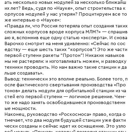
ать несколько новых модулей за несколько ближайш
их лет? Ведь, судя по «Науке», опыт строительства к
орпусов модулей у нас утерян? Процитируем все то
же интервью о «Науке»:
«Правда ли, что Россия потеряла опыт создания таких
сложных корпусов вроде корпуса МЛМ?» — спрашив
аю я, вспомнив еще одну статью «эксперта». И снова
Варочко смотрит на меня удивленно: «Сейчас по сос
едству — еще шесть таких “корпусов”! Это же части
первой ступени ракеты “Протон”! Никаких навыков
мы не растеряли: и изготавливать можем, и разводку
техники проводить. Но нам важно такие станции и да
льше создавать».
Вывод: технически это вполне реально. Более того, п
осле фактического свертывания производства «Про
тонов» делать модули для орбитальной станции из ча
стей его первой ступени — логичное решение. Чем-
то же надо занять освободившиеся производственн
ые мощности.
Наконец, руководство «Роскосмоса» право, когда о
тмечает, что два модуля будущей станции уже факти
чески созданы и сейчас идет их оснащение. Это узло