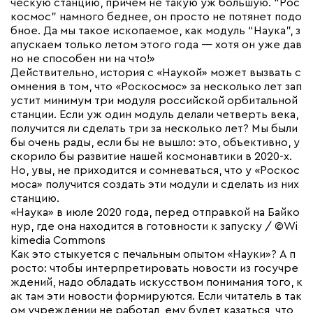
ческую станцию, причем не такую уж большую. “Рос
космос” намного беднее, он просто не потянет подо
бное. Да мы такое ископаемое, как модуль “Наука”, з
апускаем только летом этого года — хотя он уже дав
но не способен ни на что!»
Действительно, история с «Наукой» может вызвать с
омнения в том, что «Роскосмос» за несколько лет зап
устит минимум три модуля российской орбитальной
станции. Если уж один модуль делали четверть века,
получится ли сделать три за несколько лет? Мы были
бы очень рады, если бы не вышло: это, объективно, у
скорило бы развитие нашей космонавтики в 2020-х.
Но, увы, не приходится и сомневаться, что у «Роскос
моса» получится создать эти модули и сделать из них
станцию.
«Наука» в июле 2020 года, перед отправкой на Байко
нур, где она находится в готовности к запуску / ©Wi
kimedia Commons
Как это стыкуется с печальным опытом «Науки»? А п
росто: чтобы интерпретировать новости из госучре
ждений, надо обладать искусством понимания того, к
ак там эти новости формируются. Если читатель в так
ом учреждении не работал, ему будет казаться, что