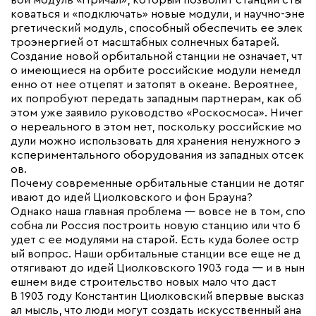
вой модуль «Причал», который позволит станции сты
коваться и «подключать» новые модули, и научно-эне
ргетический модуль, способный обеспечить ее элек
троэнергией от масштабных солнечных батарей.
Создание новой орбитальной станции не означает, чт
о имеющиеся на орбите российские модули немедл
енно от нее отцепят и затопят в океане. Вероятнее,
их попробуют передать западным партнерам, как об
этом уже заявило руководство «Роскосмоса». Ничег
о нереального в этом нет, поскольку российские мо
дули можно использовать для хранения ненужного э
кспериментального оборудования из западных отсек
ов.
Почему современные орбитальные станции не дотяг
ивают до идей Циолковского и фон Брауна?
Однако наша главная проблема — вовсе не в том, спо
собна ли Россия построить новую станцию или что б
удет с ее модулями на старой. Есть куда более остр
ый вопрос. Наши орбитальные станции все еще не д
отягивают до идей Циолковского 1903 года — и в нын
ешнем виде строительство новых мало что даст
В 1903 году Константин Циолковский впервые высказ
ал мысль, что люди могут создать искусственный ана