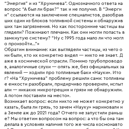
“Энергия” и из “Хруничева”. Однозначного ответа на
вопрос “А был ли брак?” так и не получил. В “Энерги
и” ссылаются на заключение специалистов, разобрав
ших один из блоков топливной системы и обнаружив
ших там загрязнения. Но как посторонние частицы вы
глядели? Пожимают плечами. Как они могли попасть в
замкнутую систему? “Ну с 1995 года мало ли что могл
о произойти…”»
Обратим внимание: как выглядели частицы, из чего о
ни были, кто их конкретно видел — никто не знает. Д
аже в космической отрасли. Помимо трубопроводо
в, аналогичные слухи — опять же, без официальных за
явлений — ходили про топливные баки «Науки». Ито
г? «На “Хруничева” проблему решили сами: топливны
е емкости разобрали, придирчиво проверили, испыт
али — никаких микротрещин и грязи не обнаружили.
А потом поставили на место».
Возникает вопрос: если никто не может конкретно у
казать, была ли грязь, то зачем «Науку» мариновали н
а Земле аж до 2021 года? Отчего не запустили раньш
е? Мы ответим вопросом на вопрос: а что бы она там
делала в условиях наличия того же числа космонавто