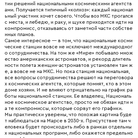
тии решений национальными космическими агентств
ами. Получается типичный «колхоз»: каждый национал
ьный участник хочет своего. Чтобы воз МКС трогался
с места, и лебедю, и раку, и щуке приходится идти на
компромисс, отказываясь от заметной части собстве
нных планов.
Самое интересное — в том, что национальные косми
ческие станции вовсе не исключают международног
о сотрудничества. На том же «Мире» побывало множ
ество американских астронавтов, и рекорд длитель
ности полета женщин-астронавтов установлен там ж
е, а вовсе не на МКС. Но пока станция национальная,
все вопросы сотрудничества решают на переговора
х космических агентств, которые помнят, кто в этом
доме хозяин. И не влияют отрицательно на график ра
боты национальной станции. Ее владелец, Националь
ное космическое агентство, просто не обязан идти н
а те компромиссы, которые сорвут его графики.
Мы практически уверены, что похожая картина буде
т наблюдаться на Марсе в 2030-х. Присутствие там ч
еловека будет происходить либо в рамках отдельны
х национальных программ, либо окажется предельно