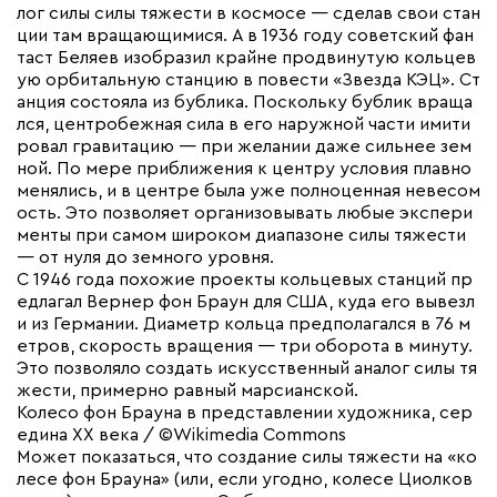
лог силы силы тяжести в космосе — сделав свои стан
ции там вращающимися. А в 1936 году советский фан
таст Беляев изобразил крайне продвинутую кольцев
ую орбитальную станцию в повести «Звезда КЭЦ». Ст
анция состояла из бублика. Поскольку бублик враща
лся, центробежная сила в его наружной части имити
ровал гравитацию — при желании даже сильнее зем
ной. По мере приближения к центру условия плавно
менялись, и в центре была уже полноценная невесом
ость. Это позволяет организовывать любые экспери
менты при самом широком диапазоне силы тяжести
— от нуля до земного уровня.
С 1946 года похожие проекты кольцевых станций пр
едлагал Вернер фон Браун для США, куда его вывезл
и из Германии. Диаметр кольца предполагался в 76 м
етров, скорость вращения — три оборота в минуту.
Это позволяло создать искусственный аналог силы тя
жести, примерно равный марсианской.
Колесо фон Брауна в представлении художника, сер
едина XX века / ©Wikimedia Commons
Может показаться, что создание силы тяжести на «ко
лесе фон Брауна» (или, если угодно, колесе Циолков