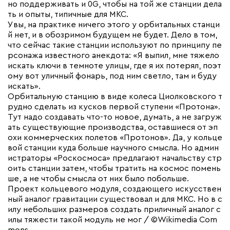
но поддерживать и 0G, чтобы на той же станции дела
ть и опыты, типичные для МКС.
Увы, на практике ничего этого у орбитальных станци
й нет, и в обозримом будущем не будет. Дело в том,
что сейчас такие станции используют по принципу пе
рсонажа известного анекдота: «Я выпил, мне тяжело
искать ключи в темноте улицы, где я их потерял, поэт
ому вот уличный фонарь, под ним светло, там и буду
искать».
Орбитальную станцию в виде колеса Циолковского т
рудно сделать из кусков первой ступени «Протона».
Тут надо создавать что-то новое, думать, а не загруж
ать существующие производства, оставшиеся от эп
охи коммерческих полетов «Протонов». Да, у кольце
вой станции куда больше научного смысла. Но админ
истраторы «Роскосмоса» предлагают начальству стр
оить станции затем, чтобы тратить на космос помень
ше, а не чтобы смысла от них было побольше.
Проект кольцевого модуля, создающего искусствен
ный аналог гравитации существовал и для МКС. Но в с
илу небольших размеров создать приличный аналог с
илы тяжести такой модуль не мог / ©Wikimedia Com