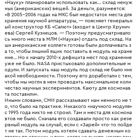
«Науку» планировали использовать как… склад ненуж
ных (американских) вещей. За деньги, разумеется:
«В 2005-2006 годах на МКС был недостаток места для
хранения научной аппаратуры, — поясняет генеральн
ый конструктор КБ «Салют» (входит в Центр Хрунич
ева) Сергей Кузнецов. — Поэтому предусматривало
сь много места в МЛМ («Наука») отдать под склад. На
ши американские коллеги готовы были доплачивать з
а то, чтобы лишний ящик поставить в модуль на хране
ние… Но к началу 2010-х дефицита мест под хранение
уже не было. NASA пристыковало дополнительные м
одули. И запускать наш модуль под склад не было ник
акой необходимости. Поэтому его доработали с тем,
чтобы мы могли в нем проводить максимальное коли
чество научных экспериментов. Каюту для космонав
та поставили».
Иными словами, СМИ рассказывают нам немного не т
о, что было на практике. Никакого «научного модуля»
с 1995 года никто не строил. Там и места для космона
втов не было. Сначала его создавали просто как резе
рвный модуль на случай, если с «Зарей» что-то пойде
т не так. Потом модуль хотели сдавать денежным ко