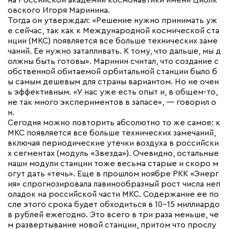
на Российской академии космонавтики имени Циолк
овского Игоря Маринина.
Тогда он утверждал: «Решение нужно принимать уж
е сейчас, так как к Международной космической ста
нции (МКС) появляется все больше технических заме
чаний. Ее нужно затапливать. К тому, что дальше, мы д
олжны быть готовы». Маринин считал, что создание с
обственной обитаемой орбитальной станции было б
ы самым дешевым для страны вариантом. Но не очен
ь эффективным. «У нас уже есть опыт и, в общем-то,
не так много экспериментов в запасе», — говорил о
н.
Сегодня можно повторить абсолютно то же самое: к
МКС появляется все больше технических замечаний,
включая периодические утечки воздуха в российски
х сегментах (модуль «Звезда»). Очевидно, остальные
наши модули станции тоже весьма старые и скоро м
огут дать «течь». Еще в прошлом ноябре РКК «Энерг
ия» спрогнозировала лавинообразный рост числа неп
оладок на российской части МКС. Содержание ее по
сле этого срока будет обходиться в 10-15 миллиардо
в рублей ежегодно. Это всего в три раза меньше, че
м развертывание новой станции, притом что прослу