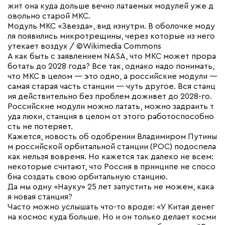
жит она куда дольше вечно латаемых модулей уже д
овольно старой МКС.
Модуль МКС «Звезда», вид изнутри. В оболочке моду
ля появились микротрещины, через которые из него
утекает воздух / ©Wikimedia Commons
А как быть с заявлением NASA, что МКС может прора
ботать до 2028 года? Все так, однако надо понимать,
что МКС в целом — это одно, а российские модули —
самая старая часть станции — чуть другое. Вся станц
ия действительно без проблем доживет до 2028-го.
Российские модули можно латать, можно задраить т
уда люки, станция в целом от этого работоспособно
сть не потеряет.
Кажется, новость об одобрении Владимиром Путины
м российской орбитальной станции (РОС) подоспела
как нельзя вовремя. Но кажется так далеко не всем:
некоторые считают, что Россия в принципе не спосо
бна создать свою орбитальную станцию.
Да мы одну «Науку» 25 лет запустить не можем, кака
я новая станция?
Часто можно услышать что-то вроде: «У Китая денег
на космос куда больше. Но и он только делает косми