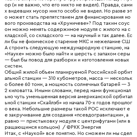
ор (и не важно, что его никто не видел). Правда, сами
х видевших мусор никто особо не видел. Но разве эт
о может стать препятствием для финансирования но
вого производства на «Хруничеве»? Под таким соус
ом можно менять содержимое модуля с жилого на с
кладской, со складского — на научный и так далее. Ес
ли бы не физическое старение МКС и нежелание СШ
А строить следующую международную станцию, на
«Науке» можно было найти и шерсть с запахом серы
— был бы повод для разборки и изготовления новых
систем.
Общий жилой объем планируемой Российской орбит
альной станции — 310 кубометров, масса — нескольк
о более 60 тонн, а мощность солнечных батарей — 3
2 киловатта. Иными словами, перед нами функционал
ьно чуть уменьшенная версия американской орбитал
ьной станции «Скайлэб» из начала 70-х годов прошлог
о века. Небольшие размеры такой РОС исключают е
е закручивание для создания «псевдогравитации», а
равно — пристыковку модуля с центрифугами (или в
ращающимся кольцом) / ©РКК Энергия
Итак, с «Наукой» все понятно. Но сможем ли мы сдел