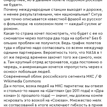
омфортнее, но в дальнем полете подобной роскоши
не будет».
Почему международные станции выходят и дороже,
и менее результативными, чем национальные? Ситуа
ция точно описывается известной фразой из русског
о фольклора: «в колхозном поле — каждый суслик аг
роном».
Какая-то страна хочет посмотреть, что будет с ее ко
смонавтом через полтора-два года на орбите? Без б
ольших проблем не получится. Ведь график полетов
туда и обратно надо согласовать со всеми междунар
одными партнерами. Вероятность того, что NASA в т
от же период времени захочет того же самого, низк
а. Там крупный отряд астронавтов, куда постоянно о
чередь, и американцам хочется «пропустить через к
осмос» побольше людей.
Современный облик российского сегмента МКС / ©
Wikimedia Commons
Да и потом, возка людей на МКС паритетна: вы отвезл
и столько-то наших на «Шаттлах» (до 2011 года) и «Дра
конах» (с прошлого года) — значит, мы должны компе
нсировать это возкой на «Союзах». Множество мелк
их согласований в итоге исключают гибкость в приня