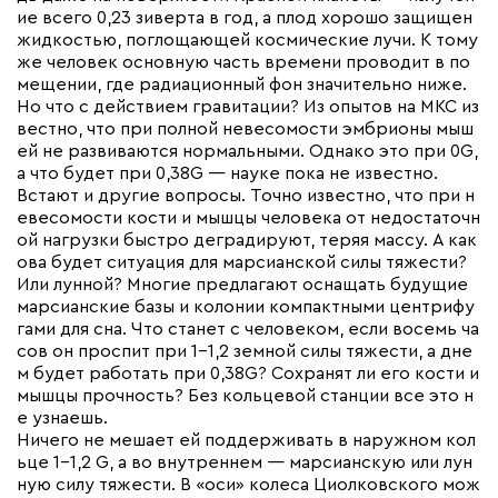
ие всего 0,23 зиверта в год, а плод хорошо защищен
жидкостью, поглощающей космические лучи. К тому
же человек основную часть времени проводит в по
мещении, где радиационный фон значительно ниже.
Но что с действием гравитации? Из опытов на МКС из
вестно, что при полной невесомости эмбрионы мыш
ей не развиваются нормальными. Однако это при 0G,
а что будет при 0,38G — науке пока не известно.
Встают и другие вопросы. Точно известно, что при н
евесомости кости и мышцы человека от недостаточн
ой нагрузки быстро деградируют, теряя массу. А как
ова будет ситуация для марсианской силы тяжести?
Или лунной? Многие предлагают оснащать будущие
марсианские базы и колонии компактными центрифу
гами для сна. Что станет с человеком, если восемь ча
сов он проспит при 1-1,2 земной силы тяжести, а дне
м будет работать при 0,38G? Сохранят ли его кости и
мышцы прочность? Без кольцевой станции все это н
е узнаешь.
Ничего не мешает ей поддерживать в наружном кол
ьце 1-1,2 G, а во внутреннем — марсианскую или лун
ную силу тяжести. В «оси» колеса Циолковского мож