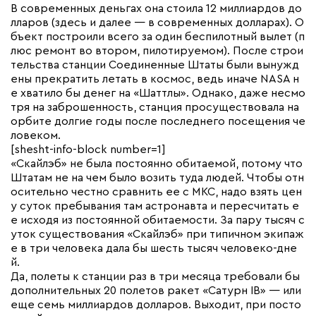
В современных деньгах она стоила 12 миллиардов до
лларов (здесь и далее — в современных долларах). О
бъект построили всего за один беспилотный вылет (п
люс ремонт во втором, пилотируемом). После строи
тельства станции Соединенные Штаты были вынужд
ены прекратить летать в космос, ведь иначе NASA н
е хватило бы денег на «Шаттлы». Однако, даже несмо
тря на заброшенность, станция просуществовала на
орбите долгие годы после последнего посещения че
ловеком.
[shesht-info-block number=1]
«Скайлэб» не была постоянно обитаемой, потому что
Штатам не на чем было возить туда людей. Чтобы отн
осительно честно сравнить ее с МКС, надо взять цен
у суток пребывания там астронавта и пересчитать е
е исходя из постоянной обитаемости. За пару тысяч с
уток существования «Скайлэб» при типичном экипаж
е в три человека дала бы шесть тысяч человеко-дне
й.
Да, полеты к станции раз в три месяца требовали бы
дополнительных 20 полетов ракет «Сатурн IB» — или
еще семь миллиардов долларов. Выходит, при посто