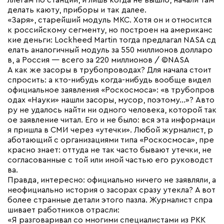
ллегам по станции, и лишь когда не вышло, начали там
делать каюту, приборы и так далее.
«Заря», старейший модуль МКС. Хотя он и относится
к российскому сегменту, но построен на американс
кие деньги: Lockheed Martin тогда предлагал NASA сд
елать аналогичный модуль за 550 миллионов долларо
в, а Россия — всего за 220 миллионов / ©NASA
А как же засоры в трубопроводах? Для начала стоит
спросить: а кто-нибудь когда-нибудь вообще видел
официальное заявления «Роскосмоса»: «в трубопров
одах «Науки» нашли засоры, мусор, поэтому…»? Авто
ру не удалось найти ни одного человека, которой так
ое заявление читал. Его и не было: вся эта информаци
я пришла в СМИ через «утечки». Любой журналист, р
аботающий с организациями типа «Роскосмоса», пре
красно знает: оттуда не так часто бывают утечки, не
согласованные с той или иной частью его руководст
ва.
Правда, интересно: официально ничего не заявляли, а
неофициально история о засорах сразу утекла? А вот
более странные детали этого пазла. Журналист спра
шивает работников отрасли:
«Я разговаривал со многими специалистами из РКК