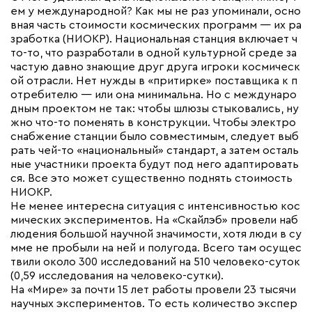
ем у международной? Как мы не раз упоминали, осно
вная часть стоимости космических программ — их ра
зработка (НИОКР). Национальная станция включает ч
то-то, что разработали в одной культурной среде за
частую давно знающие друг друга игроки космическ
ой отрасли. Нет нужды в «притирке» поставщика к п
отребителю — или она минимальна. Но с междунаро
дным проектом не так: чтобы шлюзы стыковались, ну
жно что-то поменять в конструкции. Чтобы электро
снабжение станции было совместимым, следует выб
рать чей-то «национальный» стандарт, а затем осталь
ные участники проекта будут под него адаптировать
ся. Все это может существенно поднять стоимость
НИОКР.
Не менее интересна ситуация с интенсивностью кос
мических экспериментов. На «Скайлэб» провели наб
людения большой научной значимости, хотя люди в су
мме не пробыли на ней и полугода. Всего там осущес
твили около 300 исследований на 510 человеко-суток
(0,59 исследования на человеко-сутки).
На «Мире» за почти 15 лет работы провели 23 тысячи
научных экспериментов. То есть количество экспер