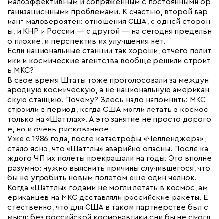
малоэффективным и сопряженным с постоянными ор
ганизационными проблемами. К счастью, второй вар
иант маловероятен: отношения США, с одной сторон
ы, и КНР и России — с другой — на сегодня предельн
о плохие, и перспектив их улучшения нет.
Если национальные станции так хороши, отчего полит
ики и космические агентства вообще решили строит
ь МКС?
В свое время Штаты тоже проголосовали за междун
ародную космическую, а не национальную американ
скую станцию. Почему? Здесь надо напомнить: МКС
строили в период, когда США могли летать в космос
только на «Шаттлах». А это занятие не просто дорого
е, но и очень рискованное.
Уже с 1986 года, после катастрофы «Челленджера»,
стало ясно, что «Шаттлы» аварийно опасны. После ка
ждого ЧП их полеты прекращали на годы. Это вполне
разумно: нужно выяснить причины случившегося, что
бы не угробить новым полетом еще один челнок.
Когда «Шаттлы» годами не могли летать в космос, ам
ериканцев на МКС доставляли российские ракеты. Е
стественно, что для США в таком партнерстве был с
мысл: без российской космонавтики они бы не смогл