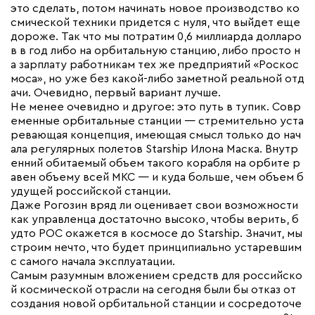
это сделать, потом начинать новое производство ко
смической техники придется с нуля, что выйдет еще
дороже. Так что мы потратим 0,6 миллиарда долларо
в в год либо на орбитальную станцию, либо просто н
а зарплату работникам тех же предприятий «Роскос
моса», но уже без какой-либо заметной реальной отд
ачи. Очевидно, первый вариант лучше.
Не менее очевидно и другое: это путь в тупик. Совр
еменные орбитальные станции — стремительно уста
ревающая концепция, имеющая смысл только до нач
ала регулярных полетов Starship Илона Маска. Внутр
енний обитаемый объем такого корабля на орбите р
авен объему всей МКС — и куда больше, чем объем б
удущей российской станции.
Даже Рогозин вряд ли оценивает свои возможности
как управленца достаточно высоко, чтобы верить, б
удто РОС окажется в космосе до Starship. Значит, мы
строим нечто, что будет принципиально устаревшим
с самого начала эксплуатации.
Самым разумным вложением средств для российско
й космической отрасли на сегодня были бы отказ от
создания новой орбитальной станции и сосредоточе