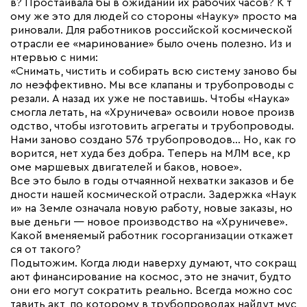
в? Простаивала бы в ожидании их рабочих часов? К т
ому же это для людей со стороны «Науку» просто ма
риновали. Для работников российской космической
отрасли ее «маринование» было очень полезно. Из и
нтервью с ними:
«Снимать, чистить и собирать всю систему заново бы
ло неэффективно. Мы все клапаны и трубопроводы с
резали. А назад их уже не поставишь. Чтобы «Наука»
смогла летать, на «Хруничева» освоили новое произв
одство, чтобы изготовить агрегаты и трубопроводы.
Нами заново создано 576 трубопроводов… Но, как го
ворится, нет худа без добра. Теперь на МЛМ все, кр
оме маршевых двигателей и баков, новое».
Все это было в годы отчаянной нехватки заказов и бе
дности нашей космической отрасли. Задержка «Наук
и» на Земле означала новую работу, новые заказы, но
вые деньги — новое производство на «Хруничеве».
Какой вменяемый работник госорганизации откажет
ся от такого?
Подытожим. Когда люди наверху думают, что сокращ
ают финансирование на космос, это не значит, будто
они его могут сократить реально. Всегда можно сос
тавить акт, по которому в трубопроводах найдут мус