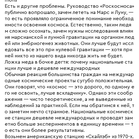
mons
Есть и другие проблемы. Руководство «Роскосмоса»
публично вопрошало, зачем лететь на Марс и Луну, —
то есть проявляло ограниченное понимание необход
имости освоения космоса. Естественно, таким людя
м сложно осознать, зачем нужны исследования влиян
ия марсианской и лунной гравитации на организм люд
ей или эмбриогенез животных. Они лучше будут иссл
едовать все это при нулевой гравитации — хотя при
ней никто из нашего вида никогда жить не будет.
Ложка меда в бочке дегтя: почему национальные ста
нции лучше и дешевле международных
Обычная реакция большинства граждан на междунар
одные космические проекты сугубо положительная.
Они говорят, что «космос — это дорого, по одному е
го не освоить, лучше вскладчину». Однако эти сообр
ажения — чисто теоретические, а не выведенные из
наблюдений за практикой. Если мы обратимся к ней, т
о заметим нечто странное. Национальные космическ
ие станции дешевле международных и проводят зам
етно больше экспериментов в единицу времени — т
о есть они более результативны.
Возьмем американскую станцию «Скайлэб» из 1970-х.