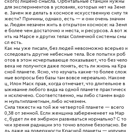
ского) лишено смысла. Орбитальные станции нужны
для экспериментов в условиях, которых нет на Земл
е. Зачем же делать в космосе искусственную силу тя
жести? Причины, однако, есть — и они очень значим
ы. Людям незачем жить в открытом космосе: на Земл
е более чем достаточно и места, и ресурсов. А вот ж
ить на Марсе и других телах Солнечной системы смы
сл есть.
Как мы уже писали, без людей невозможно всерьез и
сследовать другие небесные тела. Все попытки роб
отов в этом исчерпывающе показывают, что без чело
века не получится даже понять, есть ли жизнь на Кра
сной планете. Ясно, что изучать какие-то более слож
ные вопросы без базы там вовсе нереально. Наконе
ц, Илон Маск прав, когда отмечает, что длительное в
ыживание любого вида на одной планете практическ
и исключено. Соответственно, мы либо станем видо
м мультипланетным, либо исчезнем.
Сила тяжести на той же четвертой планете — всего
0,38 от земной. Если женщина забеременеет на Мар
с, будет ли ее эмбрион развиваться нормально? С то
чки зрения радиации это точно вполне безопасно. Ве
дь даже на поверхности Красной планеты — излучен