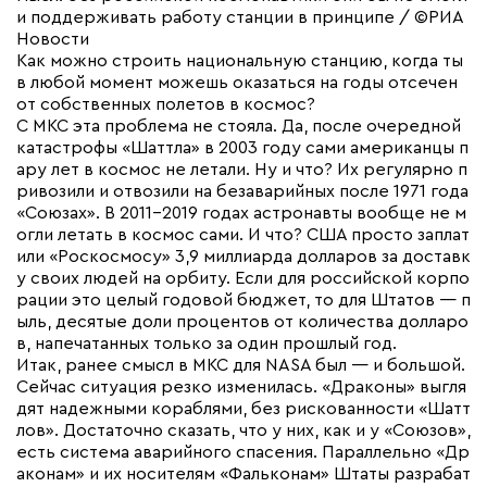
и поддерживать работу станции в принципе / ©РИА
Новости
Как можно строить национальную станцию, когда ты
в любой момент можешь оказаться на годы отсечен
от собственных полетов в космос?
С МКС эта проблема не стояла. Да, после очередной
катастрофы «Шаттла» в 2003 году сами американцы п
ару лет в космос не летали. Ну и что? Их регулярно п
ривозили и отвозили на безаварийных после 1971 года
«Союзах». В 2011-2019 годах астронавты вообще не м
огли летать в космос сами. И что? США просто заплат
или «Роскосмосу» 3,9 миллиарда долларов за доставк
у своих людей на орбиту. Если для российской корпо
рации это целый годовой бюджет, то для Штатов — п
ыль, десятые доли процентов от количества долларо
в, напечатанных только за один прошлый год.
Итак, ранее смысл в МКС для NASA был — и большой.
Сейчас ситуация резко изменилась. «Драконы» выгля
дят надежными кораблями, без рискованности «Шатт
лов». Достаточно сказать, что у них, как и у «Союзов»,
есть система аварийного спасения. Параллельно «Др
аконам» и их носителям «Фальконам» Штаты разрабат