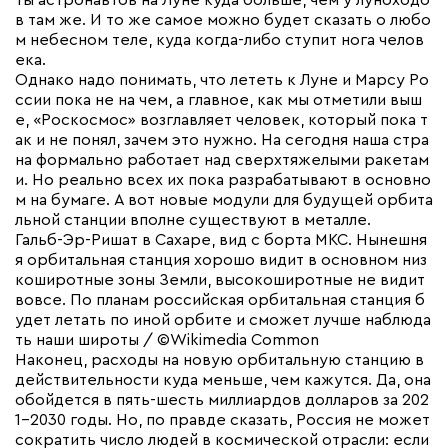
ты астронавтов на Луне куда больше, чем у луноходо
в там же. И то же самое можно будет сказать о любо
м небесном теле, куда когда-либо ступит нога челов
ека.
Однако надо понимать, что лететь к Луне и Марсу Ро
ссии пока не на чем, а главное, как мы отметили выш
е, «Роскосмос» возглавляет человек, который пока т
ак и не понял, зачем это нужно. На сегодня наша стра
на формально работает над сверхтяжелыми ракетам
и. Но реально всех их пока разрабатывают в основно
м на бумаге. А вот новые модули для будущей орбита
льной станции вполне существуют в металле.
Гальб-Эр-Ришат в Сахаре, вид с борта МКС. Нынешня
я орбитальная станция хорошо видит в основном низ
коширотные зоны Земли, высокоширотные не видит
вовсе. По планам российская орбитальная станция б
удет летать по иной орбите и сможет лучше наблюда
ть наши широты / ©Wikimedia Common
Наконец, расходы на новую орбитальную станцию в
действительности куда меньше, чем кажутся. Да, она
обойдется в пять-шесть миллиардов долларов за 202
1-2030 годы. Но, по правде сказать, Россия не может
сократить число людей в космической отрасли: если