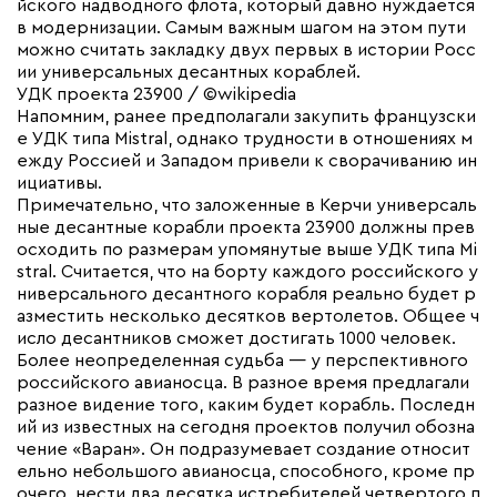
йского надводного флота, который давно нуждается
в модернизации. Самым важным шагом на этом пути
можно считать закладку двух первых в истории Росс
ии универсальных десантных кораблей.
УДК проекта 23900 / ©wikipedia
Напомним, ранее предполагали закупить французски
е УДК типа Mistral, однако трудности в отношениях м
ежду Россией и Западом привели к сворачиванию ин
ициативы.
Примечательно, что заложенные в Керчи универсаль
ные десантные корабли проекта 23900 должны прев
осходить по размерам упомянутые выше УДК типа Mi
stral. Считается, что на борту каждого российского у
ниверсального десантного корабля реально будет р
азместить несколько десятков вертолетов. Общее ч
исло десантников сможет достигать 1000 человек.
Более неопределенная судьба — у перспективного
российского авианосца. В разное время предлагали
разное видение того, каким будет корабль. Последн
ий из известных на сегодня проектов получил обозна
чение «Варан». Он подразумевает создание относит
ельно небольшого авианосца, способного, кроме пр
очего, нести два десятка истребителей четвертого п