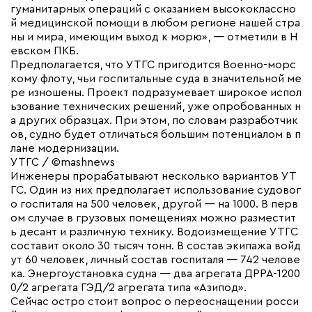
гуманитарных операций с оказанием высококлассно
й медицинской помощи в любом регионе нашей стра
ны и мира, имеющим выход к морю», — отметили в Н
евском ПКБ.
Предполагается, что УТГС пригодится Военно-морс
кому флоту, чьи госпитальные суда в значительной ме
ре изношены. Проект подразумевает широкое испол
ьзование технических решений, уже опробованных н
а других образцах. При этом, по словам разработчик
ов, судно будет отличаться большим потенциалом в п
лане модернизации.
УТГС / ©mashnews
Инженеры прорабатывают несколько вариантов УТ
ГС. Один из них предполагает использование судовог
о госпиталя на 500 человек, другой — на 1000. В перв
ом случае в грузовых помещениях можно разместит
ь десант и различную технику. Водоизмещение УТГС
составит около 30 тысяч тонн. В состав экипажа войд
ут 60 человек, личный состав госпиталя — 742 челове
ка. Энергоустановка судна — два агрегата ДРРА-1200
0/2 агрегата ГЭД/2 агрегата типа «Азипод».
Сейчас остро стоит вопрос о переоснащении росси