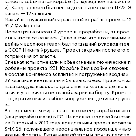
качеств «обычного» корабля (в надводном положени
и). Катер должен был нести до четырех ракет П-25. Э
кипаж — 12 человек.
Малый погружающийся ракетный корабль проекта 12
31 / ©wikipedia
Несмотря на высокий уровень проработки, от прое
кта в итоге отказались. Дело в том, что его главным и
дейным вдохновителем был тогдашний руководител
ь СССР Никита Хрущёв. Проект закрыли после его о
тстранения от власти.
Специалисты отмечали и объективные технические п
роблемы проекта 1231. Корабль был крайне сложен:
в состав комплекса всплытия и погружения входили
29 клапанов вентиляции и 54 кингстонов. При этом за
паса воздуха высокого давления не хватало для вспл
ытия в условиях возможной аварии на борту. Кроме т
ого, критиковали слабое вооружение детища Хрущё
ва.
В современном мире нечто похожее разрабатывают
(или разрабатывали) в ЕС. На военно-морской выстав
ке Euronaval в 2010 году представили проект корабля
SMX-25, получившего неофициальное прозвище «ныр
яющий фрегат». Детальнее об этом и других перспе