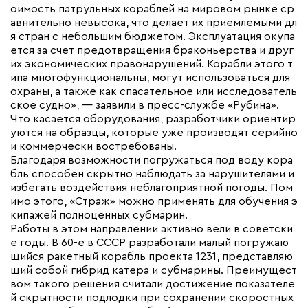
оимость патрульных кораблей на мировом рынке ср
авнительно невысока, что делает их приемлемыми дл
я стран с небольшим бюджетом. Эксплуатация окупа
ется за счет предотвращения браконьерства и друг
их экономических правонарушений. Корабли этого т
ипа многофункциональны, могут использоваться для
охраны, а также как спасательное или исследователь
ское судно», — заявили в пресс-службе «Рубина».
Что касается оборудования, разработчики ориентир
уются на образцы, которые уже производят серийно
и коммерчески востребованы.
Благодаря возможности погружаться под воду кора
бль способен скрытно наблюдать за нарушителями и
избегать воздействия неблагоприятной погоды. Пом
имо этого, «Страж» можно применять для обучения э
кипажей полноценных субмарин.
Работы в этом направлении активно вели в советски
е годы. В 60-е в СССР разработали малый погружаю
щийся ракетный корабль проекта 1231, представляю
щий собой гибрид катера и субмарины. Преимущест
вом такого решения считали достижение показателе
й скрытности подлодки при сохранении скоростных