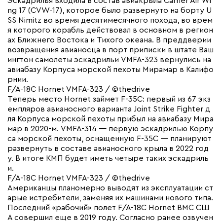
Эскадрилья входила в состав авиакрыла Carrier Air Wi
ng 17 (CVW-17), которое было развернуто на борту U
SS Nimitz во время десятимесячного похода, во врем
я которого корабль действовал в основном в регион
ах Ближнего Востока и Тихого океана. В преддверии
возвращения авианосца в порт приписки в штате Ваш
ингтон самолеты эскадрильи VMFA-323 вернулись на
авиабазу Корпуса морской пехоты Мирамар в Калифо
рнии.
F/A-18C Hornet VMFA-323 / ©thedrive
Теперь место Hornet займет F-35C: первый из 67 экз
емпляров авианосного варианта Joint Strike Fighter д
ля Корпуса морской пехоты прибыл на авиабазу Мира
мар в 2020-м. VMFA-314 — первую эскадрилью Корпу
са морской пехоты, оснащенную F-35C — планируют
развернуть в составе авианосного крыла в 2022 год
у. В итоге КМП будет иметь четыре таких эскадриль
и.
F/A-18C Hornet VMFA-323 / ©thedrive
Американцы планомерно выводят из эксплуатации ст
арые истребители, заменяя их машинами нового типа.
Последний «рабочий» полет F/A-18C Hornet ВМС СШ
А совершил еще в 2019 году. Согласно ранее озвучен