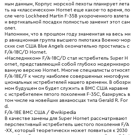
ным данным, Корпус морской пехоты планирует лета
ть на «классическом» Hornet еще какое-то время, по
сле чего Lockheed Martin F-35B укороченного взлета
и вертикальной посадки полностью заменит этот сам
олет.
Напомним, что в прошлом году знаменитая на весь ми
р авиационная группа высшего пилотажа Военно-мор
ских сил США Blue Angels окончательно простилась с
F/A-18C/D Hornet.
«Наследником» F/A-18C/D стал истребитель Super H
ornet, представляющий собой глубоко модернизиро
ванную версию Hornet. Многие специалисты относят
F/A-18E/F к числу наиболее совершенных многофунк
циональных истребителей нашего времени. В обозри
мом будущем он будет служить в ВМС США наравне
с истребителем пятого поколения F-35C, базируясь в
том числе на новейших авианосцах типа Gerald R. For
d.
F/A-18E ВМС США / ©wikipedia
В качестве замены для Super Hornet рассматривают
перспективный истребитель шестого поколения F/A
-XX, который теоретически может появиться к 2030