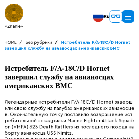
Ru
«Znanie»
HOME
Без рубрики
Истребитель F/A-18C/D Hornet
завершил службу на авианосцах американских ВМС
Истребитель F/A-18C/D Hornet
завершил службу на авианосцах
американских ВМС
Легендарные истребители F/A-18C/D Hornet заверш
или свою службу на палубах американских авианосце
в. Окончательную точку поставило возвращение ист
ребительной эскадрильи Marine Fighter Attack Squadr
on (VMFA) 323 Death Rattlers из последнего похода на
борту авианосца USS Nimitz.