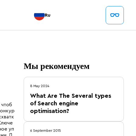
Ru
Мы рекомендуем
8 May 2024
What Are The Several types
of Search engine
 чтоб
optimisation?
конкур
схватк
 Ключе
ное уп
6 September 2015
ми. Д