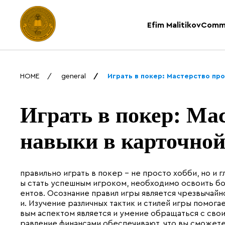
Efim Malitikov
Comm
HOME
general
Играть в покер: Мастерство про
Играть в покер: Ма
навыки в карточной
правильно играть в покер – не просто хобби, но и г
ы стать успешным игроком, необходимо освоить бо
ентов. Осознание правил игры является чрезвычай
и. Изучение различных тактик и стилей игры помога
вым аспектом является и умение обращаться с сво
равление финансами обеспечивают, что вы сможете 