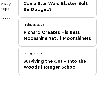
Can a Star Wars Blaster Bolt
держку
спорт
Be Dodged?
ru
ass
1 February 2023
Richard Creates His Best
Moonshine Yet! | Moonshiners
13 August 2010
Surviving the Cut – Into the
Woods | Ranger School