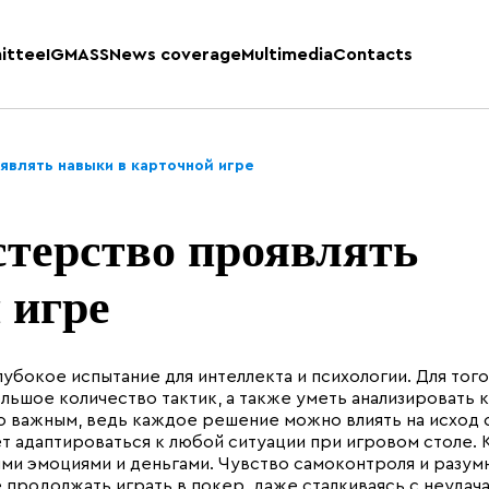
ittee
IGMASS
News coverage
Multimedia
Contacts
являть навыки в карточной игре
стерство проявлять
 игре
лубокое испытание для интеллекта и психологии. Для того
льшое количество тактик, а также уметь анализировать 
но важным, ведь каждое решение можно влиять на исход 
ет адаптироваться к любой ситуации при игровом столе.
ими эмоциями и деньгами. Чувство самоконтроля и разум
продолжать играть в покер, даже сталкиваясь с неудача